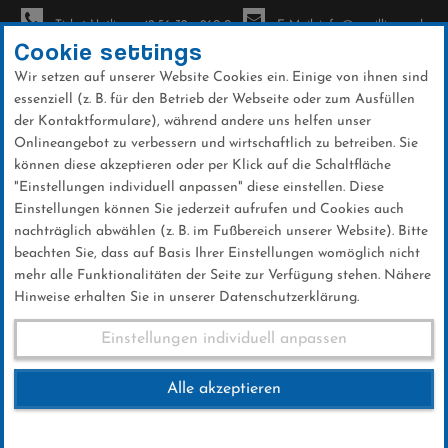
Ticket-Hotline: +49 56 32 - 960-0
E-Mail: info@sc-willingen.de
Cookie settings
Wir setzen auf unserer Website Cookies ein. Einige von ihnen sind
To
essenziell (z. B. für den Betrieb der Webseite oder zum Ausfüllen
na
der Kontaktformulare), während andere uns helfen unser
Direkt
Onlineangebot zu verbessern und wirtschaftlich zu betreiben. Sie
zum
können diese akzeptieren oder per Klick auf die Schaltfläche
Inhalt
"Einstellungen individuell anpassen" diese einstellen. Diese
Einstellungen können Sie jederzeit aufrufen und Cookies auch
News
nachträglich abwählen (z. B. im Fußbereich unserer Website). Bitte
beachten Sie, dass auf Basis Ihrer Einstellungen womöglich nicht
mehr alle Funktionalitäten der Seite zur Verfügung stehen. Nähere
Hinweise erhalten Sie in unserer Datenschutzerklärung.
FIS Skisprung Weltcup Nizhny
Einstellungen individuell anpassen
Tagil 01.12.2018
Alle akzeptieren
01 .Dezember 2018