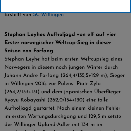
Kategorie:
Erstellt von
SC-Willingen
Stephan Leyhes Aufholjagd von elf auf vier
Erster norwegischer Weltcup-Sieg in dieser
Saison von Forfang
Stephan Leyhe hat beim ersten Weltcupsieg eines
Norwegers in diesem noch jungen Winter durch
Johann Andre Forfang (264,4/135,5+129 m), Sieger
in Willingen 2018, vor Polens Piotr Zyla
(264,2/133+131) und dem japanischen Überflieger
Ryoyu Kobayashi (262,0/134+130) eine tolle
Aufholjagd gestartet. Nach einem kleinen Fehler
im ersten Wertungsdurchgang und 129,5 m setzte
der Willinger Upland-Adler mit 134 m im