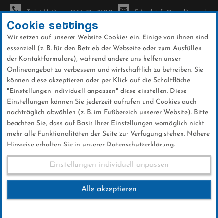
Ticket-Hotline: +49 56 32 - 960-0
E-Mail: info@sc-willingen.de
Cookie settings
Wir setzen auf unserer Website Cookies ein. Einige von ihnen sind
To
essenziell (z. B. für den Betrieb der Webseite oder zum Ausfüllen
na
der Kontaktformulare), während andere uns helfen unser
Direkt
Onlineangebot zu verbessern und wirtschaftlich zu betreiben. Sie
zum
können diese akzeptieren oder per Klick auf die Schaltfläche
Inhalt
"Einstellungen individuell anpassen" diese einstellen. Diese
Einstellungen können Sie jederzeit aufrufen und Cookies auch
News
nachträglich abwählen (z. B. im Fußbereich unserer Website). Bitte
beachten Sie, dass auf Basis Ihrer Einstellungen womöglich nicht
mehr alle Funktionalitäten der Seite zur Verfügung stehen. Nähere
Hinweise erhalten Sie in unserer Datenschutzerklärung.
FIS Skisprung Weltcup Oslo
Einstellungen individuell anpassen
13.03.2025
Alle akzeptieren
13 .März 2025