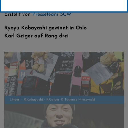
Kategorie:
Skispringen
Erstellt von
Presseteam SCW
Ryoyu Kobayashi gewinnt in Oslo
Karl Geiger auf Rang drei
J.Hoerl - R.Kobayashi - K.Geiger © Tadeusz Mieczynski