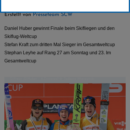
Kategorie:
Skispringen
Erstellt von
Presseteam SCW
Daniel Huber gewinnt Finale beim Skifliegen und den
Skiflug-Weltcup
Stefan Kraft zum dritten Mal Sieger im Gesamtweltcup
Stephan Leyhe auf Rang 27 am Sonntag und 23. Im
Gesamtweltcup