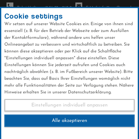
Ticket-Hotline: +49 56 32 - 960-0
E-Mail: info@sc-willingen.de
Cookie settings
Wir setzen auf unserer Website Cookies ein. Einige von ihnen sind
To
essenziell (z. B. für den Betrieb der Webseite oder zum Ausfüllen
na
der Kontaktformulare), während andere uns helfen unser
Direkt
Onlineangebot zu verbessern und wirtschaftlich zu betreiben. Sie
zum
können diese akzeptieren oder per Klick auf die Schaltfläche
Inhalt
"Einstellungen individuell anpassen" diese einstellen. Diese
Einstellungen können Sie jederzeit aufrufen und Cookies auch
News
nachträglich abwählen (z. B. im Fußbereich unserer Website). Bitte
beachten Sie, dass auf Basis Ihrer Einstellungen womöglich nicht
mehr alle Funktionalitäten der Seite zur Verfügung stehen. Nähere
Hinweise erhalten Sie in unserer Datenschutzerklärung.
FIS Skisprung Weltcup Planica
Einstellungen individuell anpassen
24.03.2024
Alle akzeptieren
24 .März 2024