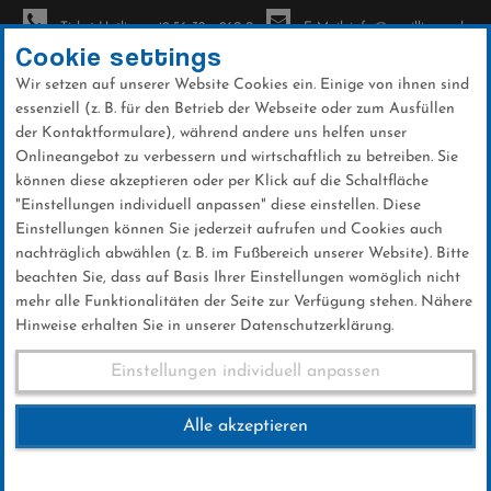
Ticket-Hotline: +49 56 32 - 960-0
E-Mail: info@sc-willingen.de
Cookie settings
Wir setzen auf unserer Website Cookies ein. Einige von ihnen sind
To
essenziell (z. B. für den Betrieb der Webseite oder zum Ausfüllen
na
der Kontaktformulare), während andere uns helfen unser
Direkt
Onlineangebot zu verbessern und wirtschaftlich zu betreiben. Sie
zum
können diese akzeptieren oder per Klick auf die Schaltfläche
Inhalt
"Einstellungen individuell anpassen" diese einstellen. Diese
Einstellungen können Sie jederzeit aufrufen und Cookies auch
News
nachträglich abwählen (z. B. im Fußbereich unserer Website). Bitte
beachten Sie, dass auf Basis Ihrer Einstellungen womöglich nicht
mehr alle Funktionalitäten der Seite zur Verfügung stehen. Nähere
Hinweise erhalten Sie in unserer Datenschutzerklärung.
FIS Skisprung Weltcup
Einstellungen individuell anpassen
Sapporo
Alle akzeptieren
15 .Februar 2025