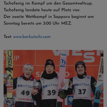
Tschofenig im Kampf um den Gesamtweltcup,
Tschofenig landete heute auf Platz vier.
Der zweite Wettkampf in Sapporo beginnt am
Sonntag bereits um 3:00 Uhr MEZ.
Text:
www.berkutschi.com
Das Podium in Sapporo - Ryoyu Kobayashi siegt vor Jan Hörl und
Domen Prevc - Fotos © Tadeusz Mieczynski