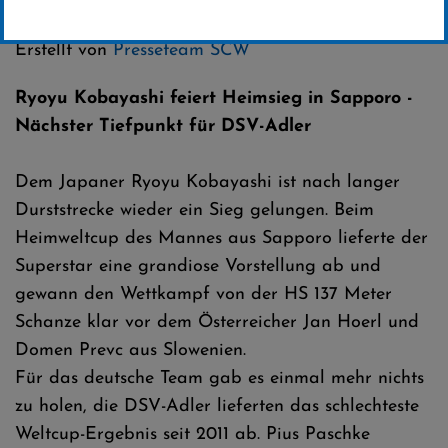
Kategorie:
Club-News
,
Weltcup-News
,
Skispringen
Erstellt von
Presseteam SCW
Ryoyu Kobayashi feiert Heimsieg in Sapporo -
Nächster Tiefpunkt für DSV-Adler
Dem Japaner Ryoyu Kobayashi ist nach langer
Durststrecke wieder ein Sieg gelungen. Beim
Heimweltcup des Mannes aus Sapporo lieferte der
Superstar eine grandiose Vorstellung ab und
gewann den Wettkampf von der HS 137 Meter
Schanze klar vor dem Österreicher Jan Hoerl und
Domen Prevc aus Slowenien.
Für das deutsche Team gab es einmal mehr nichts
zu holen, die DSV-Adler lieferten das schlechteste
Weltcup-Ergebnis seit 2011 ab. Pius Paschke