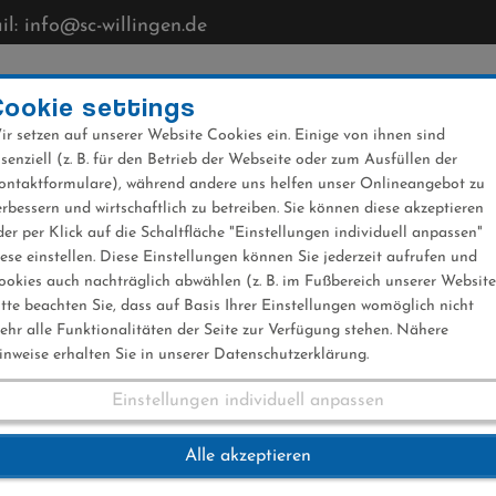
l: info@sc-willingen.de
CLUB
MÜHLENKOPFSCHANZE
NEWS
VERANST
Cookie settings
ir setzen auf unserer Website Cookies ein. Einige von ihnen sind
ssenziell (z. B. für den Betrieb der Webseite oder zum Ausfüllen der
ontaktformulare), während andere uns helfen unser Onlineangebot zu
erbessern und wirtschaftlich zu betreiben. Sie können diese akzeptieren
der per Klick auf die Schaltfläche "Einstellungen individuell anpassen"
iese einstellen. Diese Einstellungen können Sie jederzeit aufrufen und
ookies auch nachträglich abwählen (z. B. im Fußbereich unserer Website
itte beachten Sie, dass auf Basis Ihrer Einstellungen womöglich nicht
ehr alle Funktionalitäten der Seite zur Verfügung stehen. Nähere
inweise erhalten Sie in unserer Datenschutzerklärung.
Einstellungen individuell anpassen
eltcup Team Willing
Alle akzeptieren