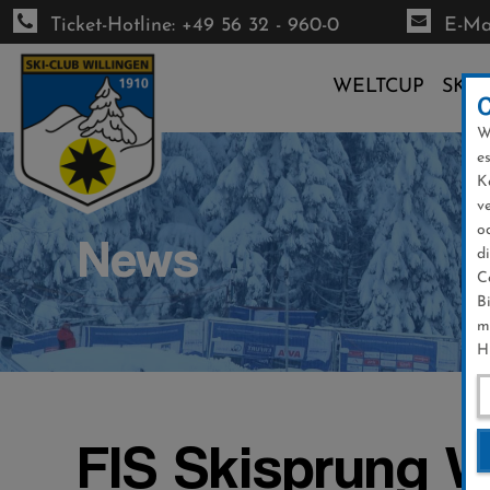
Ticket-Hotline: +49 56 32 - 960-0
E-Mai
WELTCUP
SKI-
W
Direkt
e
zum
K
Inhalt
v
o
News
d
C
B
m
H
FIS Skisprung W