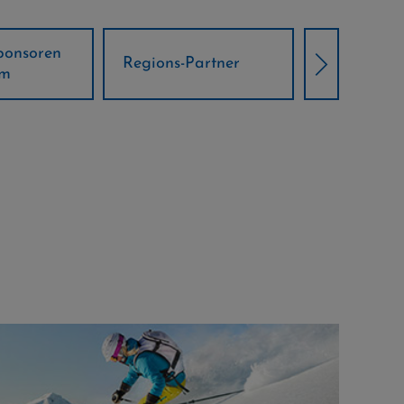
Örtliche Weltcup-
artner
Klima Part
Partner