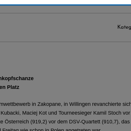
Kateg
enkopfschanze
en Platz
ettbewerb in Zakopane, in Willingen revanchierte sic
id Kubacki, Maciej Kot und Tourneesieger Kamil Stoch v
 Österreich (919,2) vor dem DSV-Quartett (910,7), das 
Freitag wie schon in Polen angetreten war.