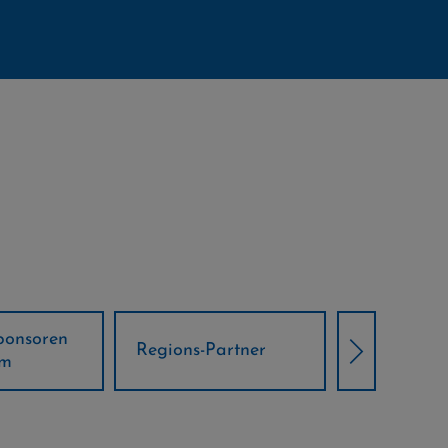
Örtliche Weltcup-
artner
Klima Part
Partner