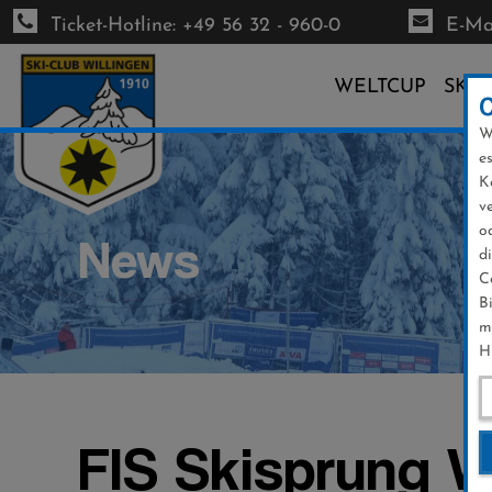
Ticket-Hotline: +49 56 32 - 960-0
E-Mai
WELTCUP
SKI-
W
Direkt
e
zum
K
Inhalt
v
o
News
d
C
B
m
H
FIS Skisprung W