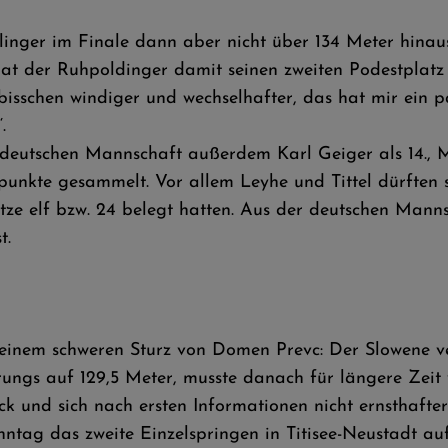
inger im Finale dann aber nicht über 134 Meter hinaus
hat der Ruhpoldinger damit seinen zweiten Podestplatz 
isschen windiger und wechselhafter, das hat mir ein p
.
eutschen Mannschaft außerdem Karl Geiger als 14., Mar
uppunkte gesammelt. Vor allem Leyhe und Tittel dürften 
tze elf bzw. 24 belegt hatten. Aus der deutschen Manns
t.
einem schweren Sturz von Domen Prevc: Der Slowene ver
ngs auf 129,5 Meter, musste danach für längere Zeit
k und sich nach ersten Informationen nicht ernsthafter 
tag das zweite Einzelspringen in Titisee-Neustadt a