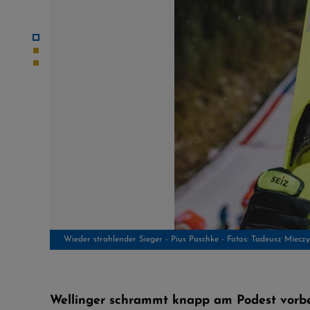
Paschke siegt vor Gregor Deschwanden und Daniel Tschofenig
Wellinger schrammt knapp am Podest vorb