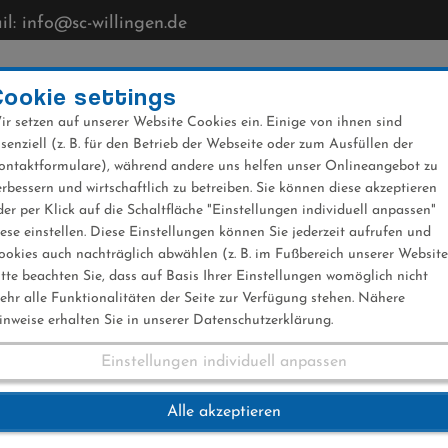
l: info@sc-willingen.de
CLUB
MÜHLENKOPFSCHANZE
NEWS
VERANST
Cookie settings
ir setzen auf unserer Website Cookies ein. Einige von ihnen sind
ssenziell (z. B. für den Betrieb der Webseite oder zum Ausfüllen der
ontaktformulare), während andere uns helfen unser Onlineangebot zu
erbessern und wirtschaftlich zu betreiben. Sie können diese akzeptieren
der per Klick auf die Schaltfläche "Einstellungen individuell anpassen"
iese einstellen. Diese Einstellungen können Sie jederzeit aufrufen und
ookies auch nachträglich abwählen (z. B. im Fußbereich unserer Website
itte beachten Sie, dass auf Basis Ihrer Einstellungen womöglich nicht
ehr alle Funktionalitäten der Seite zur Verfügung stehen. Nähere
inweise erhalten Sie in unserer Datenschutzerklärung.
Einstellungen individuell anpassen
eltcup Titisee-Neu
Alle akzeptieren