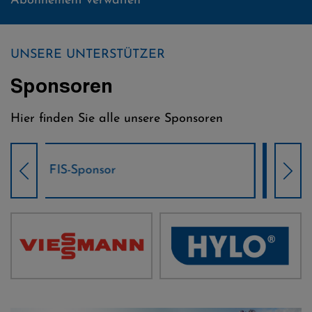
Abonnement verwalten
UNSERE UNTERSTÜTZER
Sponsoren
Hier finden Sie alle unsere Sponsoren
Weltcup-Sponsoren Damen
Wel