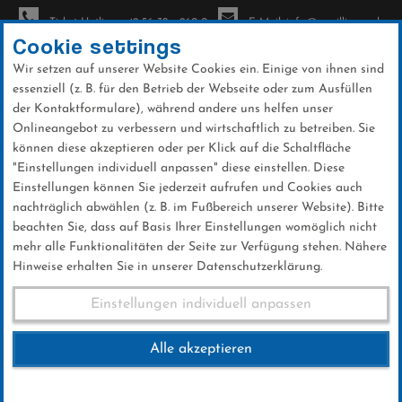
Ticket-Hotline: +49 56 32 - 960-0
E-Mail: info@sc-willingen.de
Cookie settings
Wir setzen auf unserer Website Cookies ein. Einige von ihnen sind
To
essenziell (z. B. für den Betrieb der Webseite oder zum Ausfüllen
na
der Kontaktformulare), während andere uns helfen unser
Direkt
Onlineangebot zu verbessern und wirtschaftlich zu betreiben. Sie
zum
können diese akzeptieren oder per Klick auf die Schaltfläche
Inhalt
"Einstellungen individuell anpassen" diese einstellen. Diese
Einstellungen können Sie jederzeit aufrufen und Cookies auch
News
nachträglich abwählen (z. B. im Fußbereich unserer Website). Bitte
beachten Sie, dass auf Basis Ihrer Einstellungen womöglich nicht
mehr alle Funktionalitäten der Seite zur Verfügung stehen. Nähere
Hinweise erhalten Sie in unserer Datenschutzerklärung.
FIS Skisprung Weltcup
Einstellungen individuell anpassen
Willingen 2019
Alle akzeptieren
15 .Mai 2018