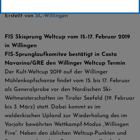
Kategorie:
Weltcup-News
Erstellt von
SC-Willingen
FIS Skisprung Weltcup vom 15.-17. Februar 2019
in Willingen
FIS-Sprunglaufkomitee bestätigt in Costa
Navarino/GRE den Willinger Weltcup Termin
Der Kult-Weltcup 2019 auf der Willinger
Mühlenkopfschanze findet vom 15. bis 17. Februar
als Generalprobe vor den Nordischen Ski-
Weltmeisterschaften im Tiroler Seefeld (19. Februar
bis 3. März) statt. Dabei kommt es im
waldeckischen Upland zur Wiederholung des im
Vorjahr bewährten Wettkampf-Modus „Willingen
Five“. Neben den üblichen Weltcup-Punkten und