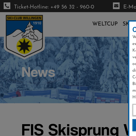
Ticket-Hotline: +49 56 32 - 960-0
E-Mai
WELTCUP
SKI-
W
Direkt
e
zum
K
Inhalt
v
o
News
d
C
B
m
H
FIS Skisprung W