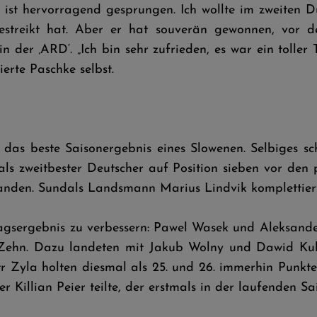
 ist hervorragend gesprungen. Ich wollte im zweiten 
 gestreikt hat. Aber er hat souverän gewonnen, vor 
der ‚ARD‘. „Ich bin sehr zufrieden, es war ein toller 
erte Paschke selbst.
das beste Saisonergebnis eines Slowenen. Selbiges sch
als zweitbester Deutscher auf Position sieben vor den
anden. Sundals Landsmann Marius Lindvik komplettiert
gsergebnis zu verbessern: Pawel Wasek und Aleksander 
n Zehn. Dazu landeten mit Jakub Wolny und Dawid Ku
r Zyla holten diesmal als 25. und 26. immerhin Punkte
r Killian Peier teilte, der erstmals in der laufenden Sa