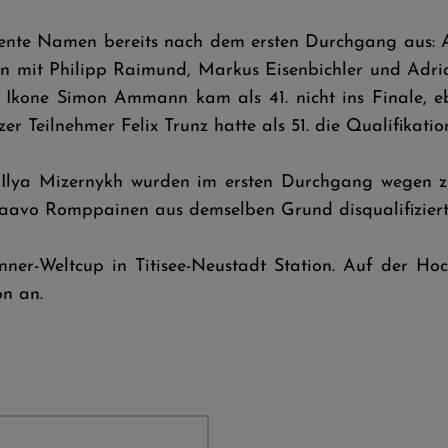
ente Namen bereits nach dem ersten Durchgang aus: A
 mit Philipp Raimund, Markus Eisenbichler und Adria
 Ikone Simon Ammann kam als 41. nicht ins Finale, eb
 Teilnehmer Felix Trunz hatte als 51. die Qualifikatio
lya Mizernykh wurden im ersten Durchgang wegen zu g
Paavo Romppainen aus demselben Grund disqualifiziert
Weltcup in Titisee-Neustadt Station. Auf der Hochfi
on an.