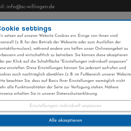
l: info@sc-willingen.de
CLUB
MÜHLENKOPFSCHANZE
NEWS
VERANST
Cookie settings
ir setzen auf unserer Website Cookies ein. Einige von ihnen sind
ssenziell (z. B. für den Betrieb der Webseite oder zum Ausfüllen der
ontaktformulare), während andere uns helfen unser Onlineangebot zu
erbessern und wirtschaftlich zu betreiben. Sie können diese akzeptieren
der per Klick auf die Schaltfläche "Einstellungen individuell anpassen"
iese einstellen. Diese Einstellungen können Sie jederzeit aufrufen und
ookies auch nachträglich abwählen (z. B. im Fußbereich unserer Website
itte beachten Sie, dass auf Basis Ihrer Einstellungen womöglich nicht
ehr alle Funktionalitäten der Seite zur Verfügung stehen. Nähere
inweise erhalten Sie in unserer Datenschutzerklärung.
Einstellungen individuell anpassen
eltcup Wisla 08.12.
Alle akzeptieren