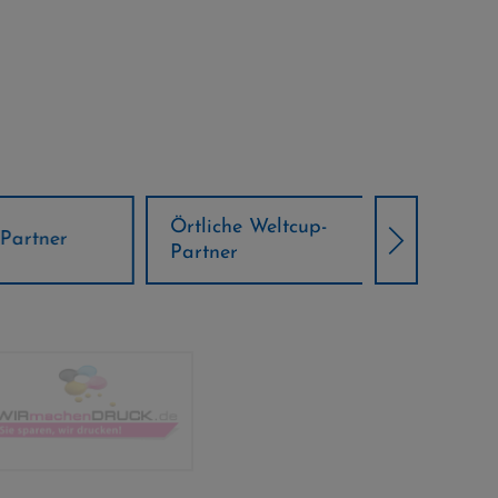
Örtliche Weltcup-
artner
Klima Part
Partner