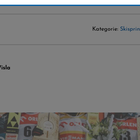
Kategorie:
Skispri
isla