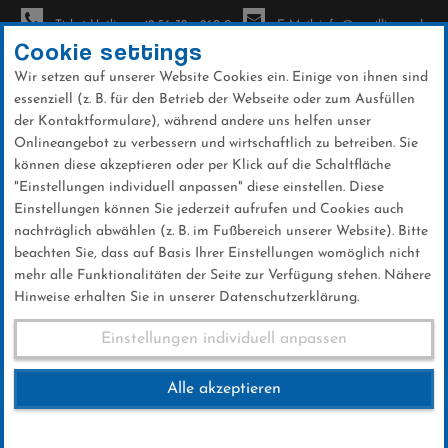
Ticket-Hotline: +49 56 32 - 960-0
E-Mail: info@sc-willingen.de
Cookie settings
Wir setzen auf unserer Website Cookies ein. Einige von ihnen sind
To
essenziell (z. B. für den Betrieb der Webseite oder zum Ausfüllen
na
der Kontaktformulare), während andere uns helfen unser
Direkt
Onlineangebot zu verbessern und wirtschaftlich zu betreiben. Sie
zum
können diese akzeptieren oder per Klick auf die Schaltfläche
Inhalt
"Einstellungen individuell anpassen" diese einstellen. Diese
Einstellungen können Sie jederzeit aufrufen und Cookies auch
News
nachträglich abwählen (z. B. im Fußbereich unserer Website). Bitte
beachten Sie, dass auf Basis Ihrer Einstellungen womöglich nicht
mehr alle Funktionalitäten der Seite zur Verfügung stehen. Nähere
Hinweise erhalten Sie in unserer Datenschutzerklärung.
FIS Skisprung Weltcup
Einstellungen individuell anpassen
Willingen 30.01.-01.02.2026
Alle akzeptieren
13 .April 2025