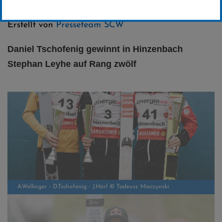
Kategorie:
FIS Sommer-Grand-Prix
,
Skispringen
Erstellt von
Presseteam SCW
Daniel Tschofenig gewinnt in Hinzenbach
Stephan Leyhe auf Rang zwölf
A.Wellinger - D.Tschofenig - J.Hörl © Tadeusz Mieczynski