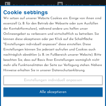
Ticket-Hotline: +49 56 32 - 960-0
E-Mail: info@sc-willingen.de
Cookie settings
Wir setzen auf unserer Website Cookies ein. Einige von ihnen sind
To
essenziell (z. B. für den Betrieb der Webseite oder zum Ausfüllen
na
der Kontaktformulare), während andere uns helfen unser
Direkt
Onlineangebot zu verbessern und wirtschaftlich zu betreiben. Sie
zum
können diese akzeptieren oder per Klick auf die Schaltfläche
Inhalt
"Einstellungen individuell anpassen" diese einstellen. Diese
Einstellungen können Sie jederzeit aufrufen und Cookies auch
News
nachträglich abwählen (z. B. im Fußbereich unserer Website). Bitte
beachten Sie, dass auf Basis Ihrer Einstellungen womöglich nicht
mehr alle Funktionalitäten der Seite zur Verfügung stehen. Nähere
Hinweise erhalten Sie in unserer Datenschutzerklärung.
FIS Sommer Grand Hinzenbach
Einstellungen individuell anpassen
28.09.2024
Alle akzeptieren
28 .September 2024