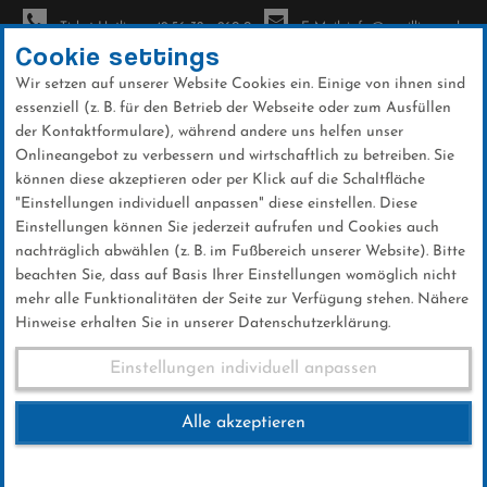
Ticket-Hotline: +49 56 32 - 960-0
E-Mail: info@sc-willingen.de
Cookie settings
Wir setzen auf unserer Website Cookies ein. Einige von ihnen sind
To
essenziell (z. B. für den Betrieb der Webseite oder zum Ausfüllen
na
der Kontaktformulare), während andere uns helfen unser
Direkt
Onlineangebot zu verbessern und wirtschaftlich zu betreiben. Sie
zum
können diese akzeptieren oder per Klick auf die Schaltfläche
Inhalt
"Einstellungen individuell anpassen" diese einstellen. Diese
Einstellungen können Sie jederzeit aufrufen und Cookies auch
News
nachträglich abwählen (z. B. im Fußbereich unserer Website). Bitte
beachten Sie, dass auf Basis Ihrer Einstellungen womöglich nicht
mehr alle Funktionalitäten der Seite zur Verfügung stehen. Nähere
Hinweise erhalten Sie in unserer Datenschutzerklärung.
FIS Sommer Grand Prix
Einstellungen individuell anpassen
Chaikovsky 11.09.2016
Alle akzeptieren
11 .September 2016