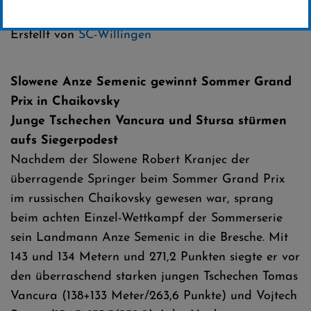
Kategorie:
FIS Sommer-Grand-Prix
Erstellt von
SC-Willingen
Slowene Anze Semenic gewinnt Sommer Grand
Prix in Chaikovsky
Junge Tschechen Vancura und Stursa stürmen
aufs Siegerpodest
Nachdem der Slowene Robert Kranjec der
überragende Springer beim Sommer Grand Prix
im russischen Chaikovsky gewesen war, sprang
beim achten Einzel-Wettkampf der Sommerserie
sein Landmann Anze Semenic in die Bresche. Mit
143 und 134 Metern und 271,2 Punkten siegte er vor
den überraschend starken jungen Tschechen Tomas
Vancura (138+133 Meter/263,6 Punkte) und Vojtech