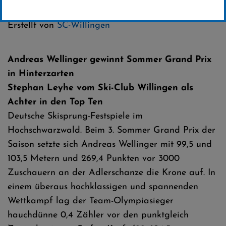
Kategorie:
FIS Sommer-Grand-Prix
Erstellt von
SC-Willingen
Andreas Wellinger gewinnt Sommer Grand Prix
in Hinterzarten
Stephan Leyhe vom Ski-Club Willingen als
Achter in den Top Ten
Deutsche Skisprung-Festspiele im
Hochschwarzwald. Beim 3. Sommer Grand Prix der
Saison setzte sich Andreas Wellinger mit 99,5 und
103,5 Metern und 269,4 Punkten vor 3000
Zuschauern an der Adlerschanze die Krone auf. In
einem überaus hochklassigen und spannenden
Wettkampf lag der Team-Olympiasieger
hauchdünne 0,4 Zähler vor den punktgleich