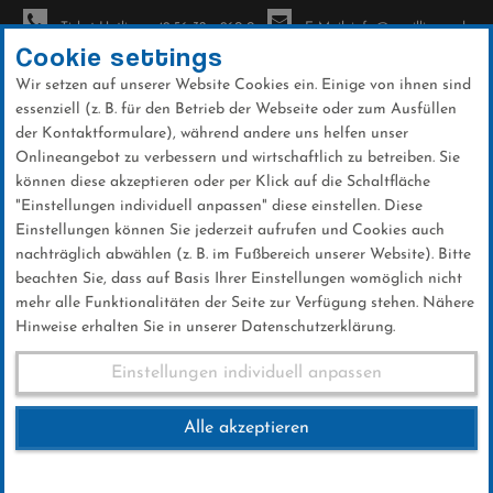
Ticket-Hotline: +49 56 32 - 960-0
E-Mail: info@sc-willingen.de
Cookie settings
Wir setzen auf unserer Website Cookies ein. Einige von ihnen sind
To
essenziell (z. B. für den Betrieb der Webseite oder zum Ausfüllen
na
der Kontaktformulare), während andere uns helfen unser
Direkt
Onlineangebot zu verbessern und wirtschaftlich zu betreiben. Sie
zum
können diese akzeptieren oder per Klick auf die Schaltfläche
Inhalt
"Einstellungen individuell anpassen" diese einstellen. Diese
Einstellungen können Sie jederzeit aufrufen und Cookies auch
News
nachträglich abwählen (z. B. im Fußbereich unserer Website). Bitte
beachten Sie, dass auf Basis Ihrer Einstellungen womöglich nicht
mehr alle Funktionalitäten der Seite zur Verfügung stehen. Nähere
Hinweise erhalten Sie in unserer Datenschutzerklärung.
FIS Sommer Grand Prix
Einstellungen individuell anpassen
Hinterzarten 30.07.2016
Alle akzeptieren
30 .Juli 2016