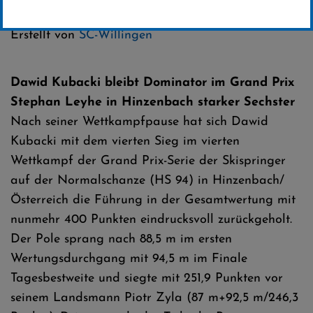
Kategorie:
FIS Sommer-Grand-Prix
Erstellt von
SC-Willingen
Dawid Kubacki bleibt Dominator im Grand Prix
Stephan Leyhe in Hinzenbach starker Sechster
Nach seiner Wettkampfpause hat sich Dawid
Kubacki mit dem vierten Sieg im vierten
Wettkampf der Grand Prix-Serie der Skispringer
auf der Normalschanze (HS 94) in Hinzenbach/
Österreich die Führung in der Gesamtwertung mit
nunmehr 400 Punkten eindrucksvoll zurückgeholt.
Der Pole sprang nach 88,5 m im ersten
Wertungsdurchgang mit 94,5 m im Finale
Tagesbestweite und siegte mit 251,9 Punkten vor
seinem Landsmann Piotr Zyla (87 m+92,5 m/246,3