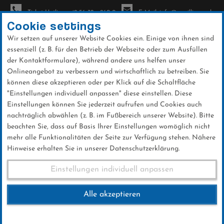
Ticket-Hotline: +49 56 32 - 960-0
E-Mail: info@sc-willingen.de
Cookie settings
Wir setzen auf unserer Website Cookies ein. Einige von ihnen sind
To
essenziell (z. B. für den Betrieb der Webseite oder zum Ausfüllen
na
der Kontaktformulare), während andere uns helfen unser
Direkt
Onlineangebot zu verbessern und wirtschaftlich zu betreiben. Sie
zum
können diese akzeptieren oder per Klick auf die Schaltfläche
Inhalt
"Einstellungen individuell anpassen" diese einstellen. Diese
Einstellungen können Sie jederzeit aufrufen und Cookies auch
News
nachträglich abwählen (z. B. im Fußbereich unserer Website). Bitte
beachten Sie, dass auf Basis Ihrer Einstellungen womöglich nicht
mehr alle Funktionalitäten der Seite zur Verfügung stehen. Nähere
Hinweise erhalten Sie in unserer Datenschutzerklärung.
FIS Sommer Grand Prix
Einstellungen individuell anpassen
Hinzenbach 01.10.2017
Alle akzeptieren
01 .Oktober 2017