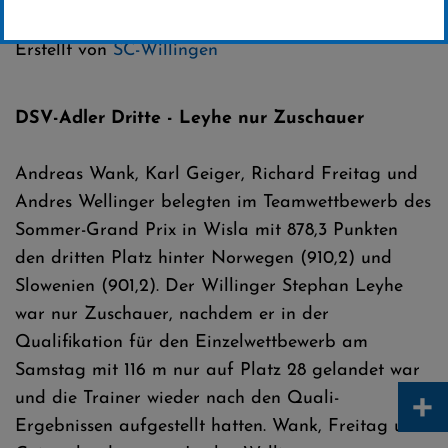
Kategorie:
FIS Sommer-Grand-Prix
Erstellt von
SC-Willingen
DSV-Adler Dritte - Leyhe nur Zuschauer
Andreas Wank, Karl Geiger, Richard Freitag und
Andres Wellinger belegten im Teamwettbewerb des
Sommer-Grand Prix in Wisla mit 878,3 Punkten
den dritten Platz hinter Norwegen (910,2) und
Slowenien (901,2). Der Willinger Stephan Leyhe
war nur Zuschauer, nachdem er in der
Qualifikation für den Einzelwettbewerb am
Samstag mit 116 m nur auf Platz 28 gelandet war
+
und die Trainer wieder nach den Quali-
Ergebnissen aufgestellt hatten. Wank, Freitag und