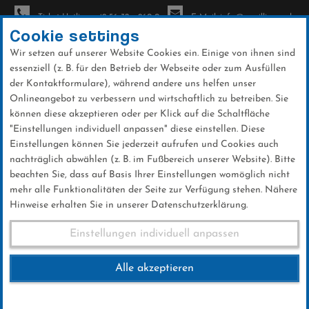
Ticket-Hotline: +49 56 32 - 960-0
E-Mail: info@sc-willingen.de
Cookie settings
Wir setzen auf unserer Website Cookies ein. Einige von ihnen sind
To
essenziell (z. B. für den Betrieb der Webseite oder zum Ausfüllen
na
der Kontaktformulare), während andere uns helfen unser
Direkt
Onlineangebot zu verbessern und wirtschaftlich zu betreiben. Sie
zum
können diese akzeptieren oder per Klick auf die Schaltfläche
Inhalt
"Einstellungen individuell anpassen" diese einstellen. Diese
Einstellungen können Sie jederzeit aufrufen und Cookies auch
News
nachträglich abwählen (z. B. im Fußbereich unserer Website). Bitte
beachten Sie, dass auf Basis Ihrer Einstellungen womöglich nicht
mehr alle Funktionalitäten der Seite zur Verfügung stehen. Nähere
Hinweise erhalten Sie in unserer Datenschutzerklärung.
FIS Sommer Grand Prix Wisla
Einstellungen individuell anpassen
22.07.2016
Alle akzeptieren
22 .Juli 2016