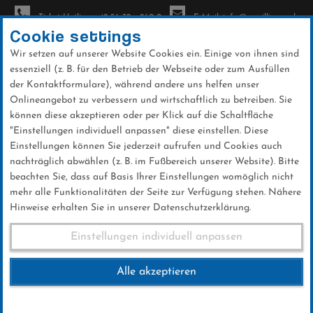
Ticket-Hotline: +49 56 32 - 960-0
E-Mail: info@sc-willingen.de
Cookie settings
Wir setzen auf unserer Website Cookies ein. Einige von ihnen sind
To
essenziell (z. B. für den Betrieb der Webseite oder zum Ausfüllen
na
der Kontaktformulare), während andere uns helfen unser
Direkt
Onlineangebot zu verbessern und wirtschaftlich zu betreiben. Sie
zum
können diese akzeptieren oder per Klick auf die Schaltfläche
Inhalt
"Einstellungen individuell anpassen" diese einstellen. Diese
Einstellungen können Sie jederzeit aufrufen und Cookies auch
News
nachträglich abwählen (z. B. im Fußbereich unserer Website). Bitte
beachten Sie, dass auf Basis Ihrer Einstellungen womöglich nicht
mehr alle Funktionalitäten der Seite zur Verfügung stehen. Nähere
Hinweise erhalten Sie in unserer Datenschutzerklärung.
FIS Sommer Grand Prix Wisla
Einstellungen individuell anpassen
23.07.2016
Alle akzeptieren
23 .Juli 2016