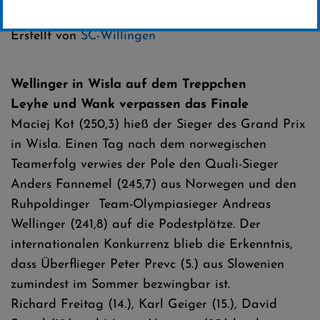
Kategorie:
FIS Sommer-Grand-Prix
Erstellt von
SC-Willingen
Wellinger in Wisla auf dem Treppchen
Leyhe und Wank verpassen das Finale
Maciej Kot (250,3) hieß der Sieger des Grand Prix
in Wisla. Einen Tag nach dem norwegischen
Teamerfolg verwies der Pole den Quali-Sieger
Anders Fannemel (245,7) aus Norwegen und den
Ruhpoldinger Team-Olympiasieger Andreas
Wellinger (241,8) auf die Podestplätze. Der
internationalen Konkurrenz blieb die Erkenntnis,
dass Überflieger Peter Prevc (5.) aus Slowenien
zumindest im Sommer bezwingbar ist.
Richard Freitag (14.), Karl Geiger (15.), David