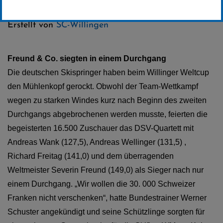
Kategorie:
Erstellt von
SC-Willingen
Freund & Co. siegten in einem Durchgang
Die deutschen Skispringer haben beim Willinger Weltcup
den Mühlenkopf gerockt. Obwohl der Team-Wettkampf
wegen zu starken Windes kurz nach Beginn des zweiten
Durchgangs abgebrochenen werden musste, feierten die
begeisterten 16.500 Zuschauer das DSV-Quartett mit
Andreas Wank (127,5), Andreas Wellinger (131,5) ,
Richard Freitag (141,0) und dem überragenden
Weltmeister Severin Freund (149,0) als Sieger nach nur
einem Durchgang. „Wir wollen die 30. 000 Schweizer
Franken nicht verschenken“, hatte Bundestrainer Werner
Schuster angekündigt und seine Schützlinge sorgten für