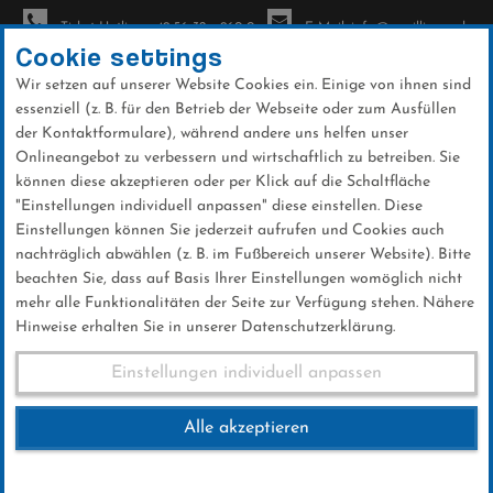
Ticket-Hotline: +49 56 32 - 960-0
E-Mail: info@sc-willingen.de
Cookie settings
Wir setzen auf unserer Website Cookies ein. Einige von ihnen sind
To
essenziell (z. B. für den Betrieb der Webseite oder zum Ausfüllen
na
der Kontaktformulare), während andere uns helfen unser
Direkt
Onlineangebot zu verbessern und wirtschaftlich zu betreiben. Sie
zum
können diese akzeptieren oder per Klick auf die Schaltfläche
Inhalt
"Einstellungen individuell anpassen" diese einstellen. Diese
Einstellungen können Sie jederzeit aufrufen und Cookies auch
News
nachträglich abwählen (z. B. im Fußbereich unserer Website). Bitte
beachten Sie, dass auf Basis Ihrer Einstellungen womöglich nicht
mehr alle Funktionalitäten der Seite zur Verfügung stehen. Nähere
Hinweise erhalten Sie in unserer Datenschutzerklärung.
FIS Wold Cup Team Willingen
Einstellungen individuell anpassen
09.01.2016
Alle akzeptieren
09 .Januar 2016