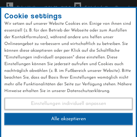
Ticket-Hotline: +49 56 32 - 960-0
E-Mail: info@sc-willingen.de
Cookie settings
Wir setzen auf unserer Website Cookies ein. Einige von ihnen sind
To
essenziell (z. B. für den Betrieb der Webseite oder zum Ausfüllen
na
der Kontaktformulare), während andere uns helfen unser
Direkt
Onlineangebot zu verbessern und wirtschaftlich zu betreiben. Sie
zum
können diese akzeptieren oder per Klick auf die Schaltfläche
Inhalt
"Einstellungen individuell anpassen" diese einstellen. Diese
Einstellungen können Sie jederzeit aufrufen und Cookies auch
News
nachträglich abwählen (z. B. im Fußbereich unserer Website). Bitte
beachten Sie, dass auf Basis Ihrer Einstellungen womöglich nicht
mehr alle Funktionalitäten der Seite zur Verfügung stehen. Nähere
Hinweise erhalten Sie in unserer Datenschutzerklärung.
FIS World Cup Innsbruck
Einstellungen individuell anpassen
04.01.2017
Alle akzeptieren
04 .Januar 2017