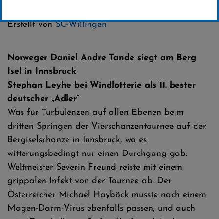
Kategorie:
Erstellt von
SC-Willingen
Norweger Daniel Andre Tande siegt am Berg
Isel in Innsbruck
Stephan Leyhe bei Windlotterie als 11. bester
deutscher „Adler“
Was für Turbulenzen auf allen Ebenen beim
dritten Springen der Vierschanzentournee auf der
Bergiselschanze in Innsbruck, wo es
witterungsbedingt nur einen Durchgang gab.
Weltmeister Severin Freund reiste mit einem
grippalen Infekt von der Tournee ab. Der
Österreicher Michael Hayböck musste nach einem
Magen-Darm-Virus ebenfalls passen, und auch