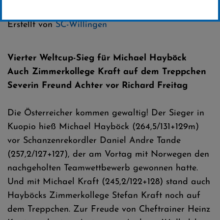
Kategorie:
Erstellt von
SC-Willingen
Vierter Weltcup-Sieg für Michael Hayböck
Auch Zimmerkollege Kraft auf dem Treppchen
Severin Freund Achter vor Richard Freitag
Die Österreicher kommen gewaltig! Der Sieger in
Kuopio hieß Michael Hayböck (264,5/131+129m)
vor Schanzenrekordler Daniel Andre Tande
(257,2/127+127), der am Vortag mit Norwegen den
nachgeholten Teamwettbewerb gewonnen hatte.
Und mit Michael Kraft (245,2/122+128) stand auch
Hayböcks Zimmerkollege Stefan Kraft noch auf
dem Treppchen. Zur Freude von Cheftrainer Heinz