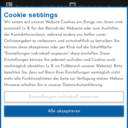
Ticket-Hotline: +49 56 32 - 960-0
E-Mail: info@sc-willingen.de
Cookie settings
Wir setzen auf unserer Website Cookies ein. Einige von ihnen sind
To
essenziell (z. B. für den Betrieb der Webseite oder zum Ausfüllen
na
der Kontaktformulare), während andere uns helfen unser
Direkt
Onlineangebot zu verbessern und wirtschaftlich zu betreiben. Sie
zum
können diese akzeptieren oder per Klick auf die Schaltfläche
Inhalt
"Einstellungen individuell anpassen" diese einstellen. Diese
Einstellungen können Sie jederzeit aufrufen und Cookies auch
News
nachträglich abwählen (z. B. im Fußbereich unserer Website). Bitte
beachten Sie, dass auf Basis Ihrer Einstellungen womöglich nicht
mehr alle Funktionalitäten der Seite zur Verfügung stehen. Nähere
Hinweise erhalten Sie in unserer Datenschutzerklärung.
FIS World Cup Kuopio
Einstellungen individuell anpassen
23.02.2016
Alle akzeptieren
23 .Februar 2016