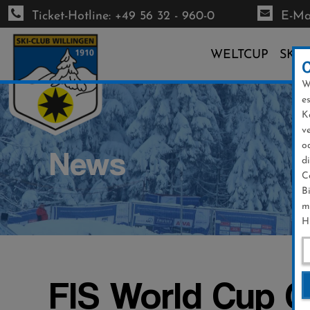
Ticket-Hotline: +49 56 32 - 960-0
E-Mai
WELTCUP
SKI-
W
Direkt
e
zum
K
Inhalt
v
o
News
d
C
B
m
H
FIS World Cup O