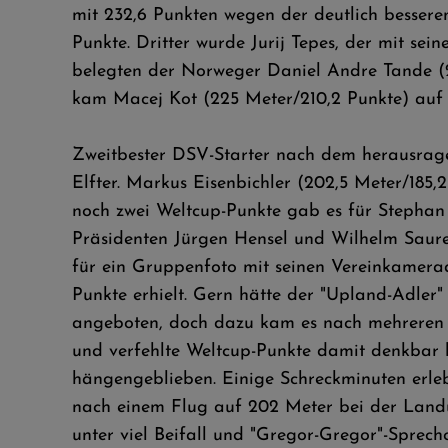
mit 232,6 Punkten wegen der deutlich bessere
Punkte. Dritter wurde Jurij Tepes, der mit sei
belegten der Norweger Daniel Andre Tande (22
kam Macej Kot (225 Meter/210,2 Punkte) auf 
Zweitbester DSV-Starter nach dem herausrage
Elfter. Markus Eisenbichler (202,5 Meter/185
noch zwei Weltcup-Punkte gab es für Stephan
Präsidenten Jürgen Hensel und Wilhelm Saure 
für ein Gruppenfoto mit seinen Vereinkamera
Punkte erhielt. Gern hätte der "Upland-Adler
angeboten, doch dazu kam es nach mehreren 
und verfehlte Weltcup-Punkte damit denkbar k
hängengeblieben. Einige Schreckminuten erlebt
nach einem Flug auf 202 Meter bei der Landu
unter viel Beifall und "Gregor-Gregor"-Sprec