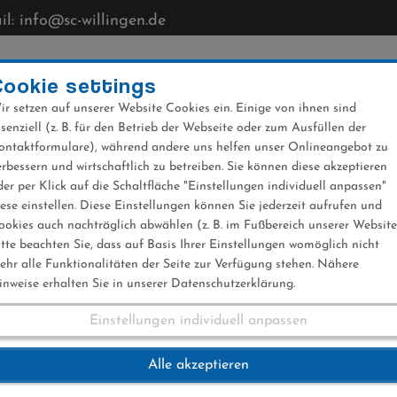
l: info@sc-willingen.de
CLUB
MÜHLENKOPFSCHANZE
NEWS
VERANST
Cookie settings
ir setzen auf unserer Website Cookies ein. Einige von ihnen sind
ssenziell (z. B. für den Betrieb der Webseite oder zum Ausfüllen der
ontaktformulare), während andere uns helfen unser Onlineangebot zu
erbessern und wirtschaftlich zu betreiben. Sie können diese akzeptieren
der per Klick auf die Schaltfläche "Einstellungen individuell anpassen"
iese einstellen. Diese Einstellungen können Sie jederzeit aufrufen und
ookies auch nachträglich abwählen (z. B. im Fußbereich unserer Website
itte beachten Sie, dass auf Basis Ihrer Einstellungen womöglich nicht
ehr alle Funktionalitäten der Seite zur Verfügung stehen. Nähere
inweise erhalten Sie in unserer Datenschutzerklärung.
Einstellungen individuell anpassen
berstdorf 05.02.20
Alle akzeptieren