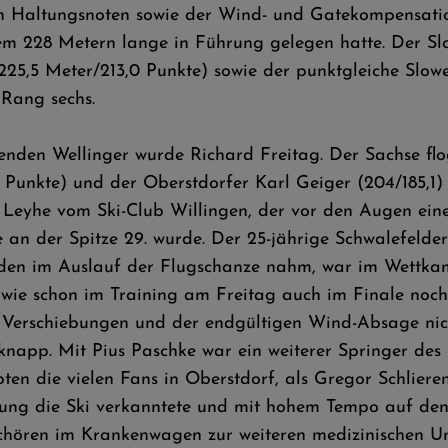
n Haltungsnoten sowie der Wind- und Gatekompensation
nem 228 Metern lange in Führung gelegen hatte. Der Slo
5,5 Meter/213,0 Punkte) sowie der punktgleiche Slowen
Rang sechs.
nden Wellinger wurde Richard Freitag. Der Sachse flo
,2 Punkte) und der Oberstdorfer Karl Geiger (204/185,1
 Leyhe vom Ski-Club Willingen, der vor den Augen ei
an der Spitze 29. wurde. Der 25-jährige Schwalefelder
den im Auslauf der Flugschanze nahm, war im Wettkamp
" wie schon im Training am Freitag auch im Finale noc
Verschiebungen und der endgültigen Wind-Absage nich
napp. Mit Pius Paschke war ein weiterer Springer des 
en die vielen Fans in Oberstdorf, als Gregor Schlieren
ng die Ski verkanntete und mit hohem Tempo auf den ei
hchören im Krankenwagen zur weiteren medizinischen U