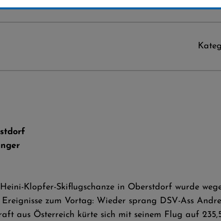
Kateg
stdorf
inger
 Heini-Klopfer-Skiflugschanze in Oberstdorf wurde weg
r Ereignisse zum Vortag: Wieder sprang DSV-Ass Andre
raft aus Österreich kürte sich mit seinem Flug auf 23