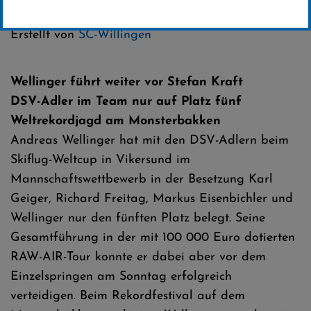
Kategorie:
Erstellt von
SC-Willingen
Wellinger führt weiter vor Stefan Kraft
DSV-Adler im Team nur auf Platz fünf
Weltrekordjagd am Monsterbakken
Andreas Wellinger hat mit den DSV-Adlern beim
Skiflug-Weltcup in Vikersund im
Mannschaftswettbewerb in der Besetzung Karl
Geiger, Richard Freitag, Markus Eisenbichler und
Wellinger nur den fünften Platz belegt. Seine
Gesamtführung in der mit 100 000 Euro dotierten
RAW-AIR-Tour konnte er dabei aber vor dem
Einzelspringen am Sonntag erfolgreich
verteidigen. Beim Rekordfestival auf dem