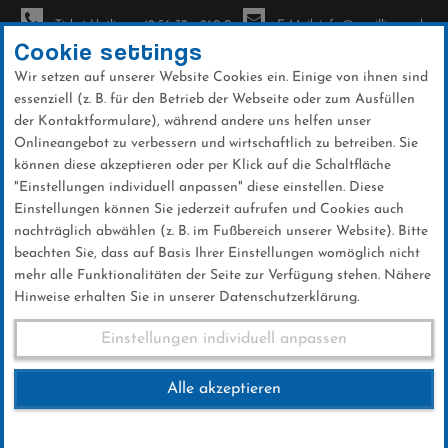
Ticket-Hotline: +49 56 32 - 960-0
E-Mail: info@sc-willingen.de
Cookie settings
Wir setzen auf unserer Website Cookies ein. Einige von ihnen sind
To
essenziell (z. B. für den Betrieb der Webseite oder zum Ausfüllen
na
der Kontaktformulare), während andere uns helfen unser
Direkt
Onlineangebot zu verbessern und wirtschaftlich zu betreiben. Sie
zum
können diese akzeptieren oder per Klick auf die Schaltfläche
Inhalt
"Einstellungen individuell anpassen" diese einstellen. Diese
Einstellungen können Sie jederzeit aufrufen und Cookies auch
News
nachträglich abwählen (z. B. im Fußbereich unserer Website). Bitte
beachten Sie, dass auf Basis Ihrer Einstellungen womöglich nicht
mehr alle Funktionalitäten der Seite zur Verfügung stehen. Nähere
Hinweise erhalten Sie in unserer Datenschutzerklärung.
FIS World Cup Team Vikersund
Einstellungen individuell anpassen
18.03.2017
Alle akzeptieren
18 .März 2017