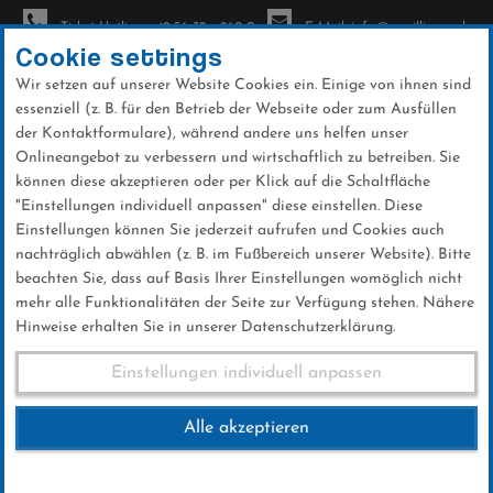
Ticket-Hotline: +49 56 32 - 960-0
E-Mail: info@sc-willingen.de
Cookie settings
Wir setzen auf unserer Website Cookies ein. Einige von ihnen sind
To
essenziell (z. B. für den Betrieb der Webseite oder zum Ausfüllen
na
der Kontaktformulare), während andere uns helfen unser
Direkt
Onlineangebot zu verbessern und wirtschaftlich zu betreiben. Sie
zum
können diese akzeptieren oder per Klick auf die Schaltfläche
Inhalt
"Einstellungen individuell anpassen" diese einstellen. Diese
Einstellungen können Sie jederzeit aufrufen und Cookies auch
News
nachträglich abwählen (z. B. im Fußbereich unserer Website). Bitte
beachten Sie, dass auf Basis Ihrer Einstellungen womöglich nicht
mehr alle Funktionalitäten der Seite zur Verfügung stehen. Nähere
Hinweise erhalten Sie in unserer Datenschutzerklärung.
FIS World Cup Trondheim
Einstellungen individuell anpassen
16.03.2017
Alle akzeptieren
16 .März 2017