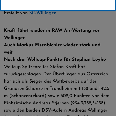
Kategorie:
Erstellt von
SC-Willingen
Kraft führt wieder in RAW Air-Wertung vor
Wellinger
Auch Markus Eisenbichler wieder stark und
weit
Noch drei Weltcup-Punkte für Stephan Leyhe
Weltcup-Spitzenreiter Stefan Kraft hat
zurückgeschlagen. Der Überflieger aus Österreich
hat sich als Sieger des Wettbewerbs auf der
Granasen-Schanze in Trondheim mit 138 und 142,5
m (Schanzenrekord) sowie 302,0 Punkten vor dem
Einheimische Andreas Stjernen (294,3/138,5+138)
sowie den beiden DSV-Adlern Andreas Wellinger