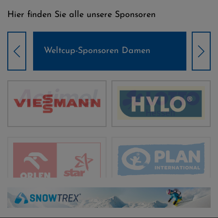
Hier finden Sie alle unsere Sponsoren
Weltcup-Sponsoren Damen
Wel