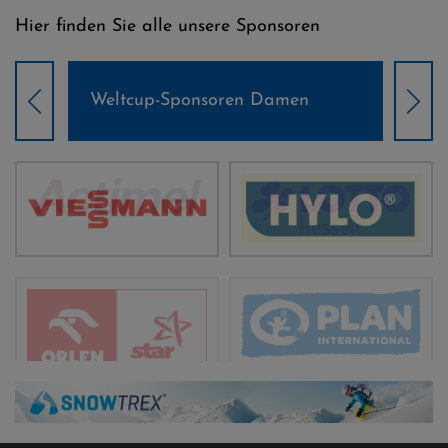
Hier finden Sie alle unsere Sponsoren
Weltcup-Sponsoren Damen
Wel