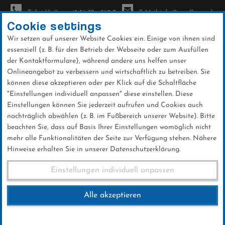
Ticket-Hotline: +49 56 32 - 960-0
E-Mail: info@sc-willingen.de
Cookie settings
Wir setzen auf unserer Website Cookies ein. Einige von ihnen sind
To
essenziell (z. B. für den Betrieb der Webseite oder zum Ausfüllen
na
der Kontaktformulare), während andere uns helfen unser
Direkt
Onlineangebot zu verbessern und wirtschaftlich zu betreiben. Sie
zum
können diese akzeptieren oder per Klick auf die Schaltfläche
Inhalt
"Einstellungen individuell anpassen" diese einstellen. Diese
Einstellungen können Sie jederzeit aufrufen und Cookies auch
News
nachträglich abwählen (z. B. im Fußbereich unserer Website). Bitte
beachten Sie, dass auf Basis Ihrer Einstellungen womöglich nicht
mehr alle Funktionalitäten der Seite zur Verfügung stehen. Nähere
Hinweise erhalten Sie in unserer Datenschutzerklärung.
FIS World Cup Vikersund
Einstellungen individuell anpassen
14.02.2016
Alle akzeptieren
14 .Februar 2016