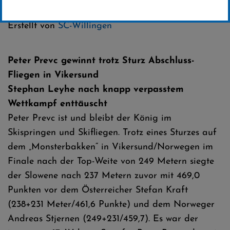
Kategorie:
Erstellt von
SC-Willingen
Peter Prevc gewinnt trotz Sturz Abschluss-
Fliegen in Vikersund
Stephan Leyhe nach knapp verpasstem
Wettkampf enttäuscht
Peter Prevc ist und bleibt der König im
Skispringen und Skifliegen. Trotz eines Sturzes auf
dem „Monsterbakken“ in Vikersund/Norwegen im
Finale nach der Top-Weite von 249 Metern siegte
der Slowene nach 237 Metern zuvor mit 469,0
Punkten vor dem Österreicher Stefan Kraft
(238+231 Meter/461,6 Punkte) und dem Norweger
Andreas Stjernen (249+231/459,7). Es war der