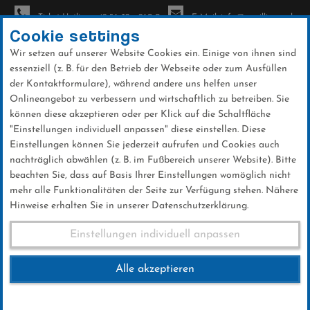
Ticket-Hotline: +49 56 32 - 960-0
E-Mail: info@sc-willingen.de
Cookie settings
Wir setzen auf unserer Website Cookies ein. Einige von ihnen sind
To
essenziell (z. B. für den Betrieb der Webseite oder zum Ausfüllen
na
der Kontaktformulare), während andere uns helfen unser
Direkt
Onlineangebot zu verbessern und wirtschaftlich zu betreiben. Sie
zum
können diese akzeptieren oder per Klick auf die Schaltfläche
Inhalt
"Einstellungen individuell anpassen" diese einstellen. Diese
Einstellungen können Sie jederzeit aufrufen und Cookies auch
News
nachträglich abwählen (z. B. im Fußbereich unserer Website). Bitte
beachten Sie, dass auf Basis Ihrer Einstellungen womöglich nicht
mehr alle Funktionalitäten der Seite zur Verfügung stehen. Nähere
Hinweise erhalten Sie in unserer Datenschutzerklärung.
FIS World Cup Willingen Einzel
Einstellungen individuell anpassen
10.01.2016
Alle akzeptieren
10 .Januar 2016