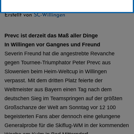
Kategorie:
Erstellt von
SC-Willingen
Prevc ist derzeit das Maß aller Dinge
In Willingen vor Gangnes und Freund
Severin Freund hat die angestrebte Revanche
gegen Tournee-Triumphator Peter Prevc aus
Slowenien beim Heim-Weltcup in Willingen
verpasst. Mit dem dritten Platz feierte der
Weltmeister aus Bayern einen Tag nach dem
deutschen Sieg im Teamspringen auf der größten
Großschanze der Welt am Sonntag vor 12 100
begeisterten Fans aber dennoch eine gelungene
Generalprobe für die
Skiflug-WM in der kommenden