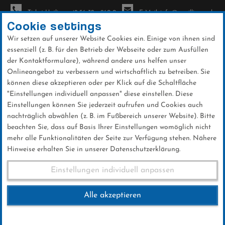
Ticket-Hotline: +49 56 32 - 960-0
E-Mail: info@sc-willingen.de
Cookie settings
Wir setzen auf unserer Website Cookies ein. Einige von ihnen sind
To
essenziell (z. B. für den Betrieb der Webseite oder zum Ausfüllen
na
der Kontaktformulare), während andere uns helfen unser
Direkt
Onlineangebot zu verbessern und wirtschaftlich zu betreiben. Sie
zum
können diese akzeptieren oder per Klick auf die Schaltfläche
Inhalt
"Einstellungen individuell anpassen" diese einstellen. Diese
Einstellungen können Sie jederzeit aufrufen und Cookies auch
News
nachträglich abwählen (z. B. im Fußbereich unserer Website). Bitte
beachten Sie, dass auf Basis Ihrer Einstellungen womöglich nicht
mehr alle Funktionalitäten der Seite zur Verfügung stehen. Nähere
Hinweise erhalten Sie in unserer Datenschutzerklärung.
Forum Nordicum Seefeld 2018
Einstellungen individuell anpassen
Alle akzeptieren
25 .Oktober 2018
Kategorie:
Weltcup-News