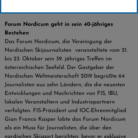
Erstellt von
SC-Willingen
Forum Nordicum geht in sein 40-jähriges
Bestehen
Das Forum Nordicum, die Vereinigung der
Nordischen Skijournalisten veranstaltete vom 21.
bis 23. Oktober sein 39. jähriges Treffen im
österreichischen Seefeld. Der Gastgeber der
Nordischen Weltmeisterschaft 2019 begrüßte 64
Journalisten aus zehn Ländern, die die neuesten
Entwicklungen und Nachrichten von FIS, IBU,
lokalen Veranstaltern und Industriepartnern
verfolgten. FIS-Präsident und IOC-Ehrenmitglied
Gian Franco Kasper lobte das Forum Nordicum
als ein Muss für Journalisten, die über den
nordischen Skisport berichten, bevor er exklusive