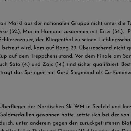
an Märkl aus der nationalen Gruppe nicht unter die 
schke (32.), Martin Hamann zusammen mit Eisei (34.), 
 Schlierenzauer, der Klingenthal zu seinen Lieblingssch
r betreut wird, kam auf Rang 29. Überraschend nicht qu
l Cup auf dem Treppchens stand. Vor dem Finale am Sa
 Sato (4.) und Zajc (14.) sind sicher qualifiziert. Be
trägt das Springen mit Gerd Siegmund als Co-Kommen
 Überflieger der Nordischen Ski-WM in Seefeld und Inn
Goldmedaillen gewonnen hatte, setzte sich bei der von 
durch, unter anderem gegen den zurückgetretenen Bia