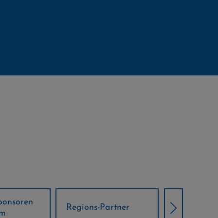
Örtliche Weltcup-
artner
Klima Part
Partner