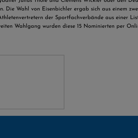
yballer Julius Thole und Clemens Wickler oder den Deuts
n. Die Wahl von Eisenbichler ergab sich aus einem zwe
thletenvertretern der Sportfachverbände aus einer Li
zweiten Wahlgang wurden diese 15 Nominierten per Onlin