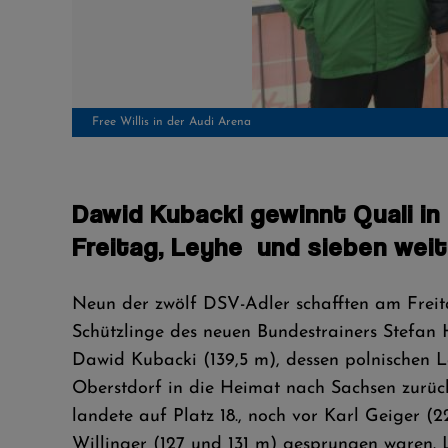
Markus Eisenbichler
Dawid Kubacki gewinnt Quali in 
Freitag, Leyhe und sieben weite
Neun der zwölf DSV-Adler schafften am Freita
Schützlinge des neuen Bundestrainers Stefan 
Dawid Kubacki (139,5 m), dessen polnischen
Oberstdorf in die Heimat nach Sachsen zurüc
landete auf Platz 18., noch vor Karl Geiger (2
Willinger (127 und 131 m) gesprungen waren. L