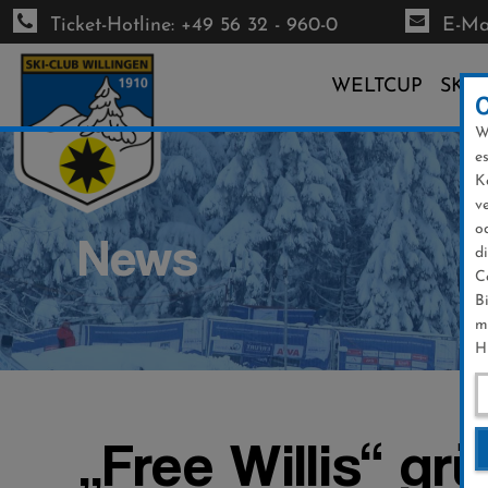
Ticket-Hotline: +49 56 32 - 960-0
E-Mai
WELTCUP
SKI-
W
Direkt
e
zum
K
Inhalt
v
o
News
d
C
B
m
H
„Free Willis“ g