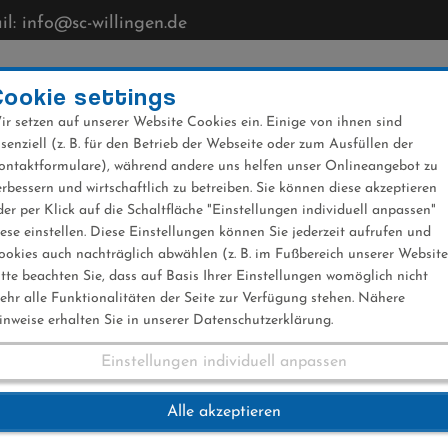
l: info@sc-willingen.de
CLUB
MÜHLENKOPFSCHANZE
NEWS
VERANST
Cookie settings
ir setzen auf unserer Website Cookies ein. Einige von ihnen sind
ssenziell (z. B. für den Betrieb der Webseite oder zum Ausfüllen der
ontaktformulare), während andere uns helfen unser Onlineangebot zu
erbessern und wirtschaftlich zu betreiben. Sie können diese akzeptieren
der per Klick auf die Schaltfläche "Einstellungen individuell anpassen"
iese einstellen. Diese Einstellungen können Sie jederzeit aufrufen und
ookies auch nachträglich abwählen (z. B. im Fußbereich unserer Website
itte beachten Sie, dass auf Basis Ihrer Einstellungen womöglich nicht
ehr alle Funktionalitäten der Seite zur Verfügung stehen. Nähere
inweise erhalten Sie in unserer Datenschutzerklärung.
Einstellungen individuell anpassen
rüßen aus Oberstdor
Alle akzeptieren