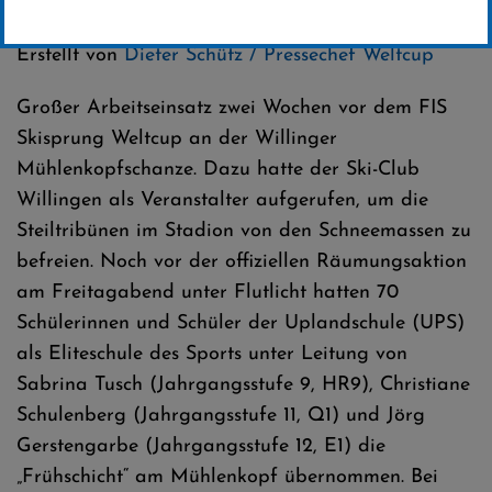
Kategorie:
Club-News
,
Weltcup-News
Erstellt von
Dieter Schütz / Pressechef Weltcup
Großer Arbeitseinsatz zwei Wochen vor dem FIS
Skisprung Weltcup an der Willinger
Mühlenkopfschanze. Dazu hatte der Ski-Club
Willingen als Veranstalter aufgerufen, um die
Steiltribünen im Stadion von den Schneemassen zu
befreien. Noch vor der offiziellen Räumungsaktion
am Freitagabend unter Flutlicht hatten 70
Schülerinnen und Schüler der Uplandschule (UPS)
als Eliteschule des Sports unter Leitung von
Sabrina Tusch (Jahrgangsstufe 9, HR9), Christiane
Schulenberg (Jahrgangsstufe 11, Q1) und Jörg
Gerstengarbe (Jahrgangsstufe 12, E1) die
„Frühschicht“ am Mühlenkopf übernommen. Bei