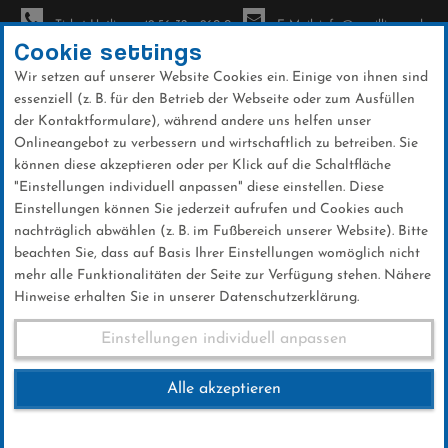
Ticket-Hotline: +49 56 32 - 960-0
E-Mail: info@sc-willingen.de
Cookie settings
Wir setzen auf unserer Website Cookies ein. Einige von ihnen sind
To
essenziell (z. B. für den Betrieb der Webseite oder zum Ausfüllen
na
der Kontaktformulare), während andere uns helfen unser
Direkt
Onlineangebot zu verbessern und wirtschaftlich zu betreiben. Sie
zum
können diese akzeptieren oder per Klick auf die Schaltfläche
Inhalt
"Einstellungen individuell anpassen" diese einstellen. Diese
Einstellungen können Sie jederzeit aufrufen und Cookies auch
News
nachträglich abwählen (z. B. im Fußbereich unserer Website). Bitte
beachten Sie, dass auf Basis Ihrer Einstellungen womöglich nicht
mehr alle Funktionalitäten der Seite zur Verfügung stehen. Nähere
Hinweise erhalten Sie in unserer Datenschutzerklärung.
„Frühschicht“ statt
Einstellungen individuell anpassen
Unterricht
Alle akzeptieren
18 .Januar 2025