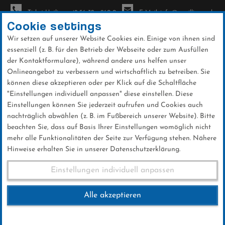
Ticket-Hotline: +49 56 32 - 960-0
E-Mail: info@sc-willingen.de
Cookie settings
Wir setzen auf unserer Website Cookies ein. Einige von ihnen sind
To
essenziell (z. B. für den Betrieb der Webseite oder zum Ausfüllen
na
der Kontaktformulare), während andere uns helfen unser
Direkt
Onlineangebot zu verbessern und wirtschaftlich zu betreiben. Sie
zum
können diese akzeptieren oder per Klick auf die Schaltfläche
Inhalt
"Einstellungen individuell anpassen" diese einstellen. Diese
Einstellungen können Sie jederzeit aufrufen und Cookies auch
News
nachträglich abwählen (z. B. im Fußbereich unserer Website). Bitte
beachten Sie, dass auf Basis Ihrer Einstellungen womöglich nicht
mehr alle Funktionalitäten der Seite zur Verfügung stehen. Nähere
Hinweise erhalten Sie in unserer Datenschutzerklärung.
© SCW
Fuchsjagd 2019
Einstellungen individuell anpassen
Alle akzeptieren
01 .Mai 2019
Kategorie:
Club-News