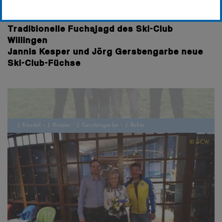
Erstellt von
Dieter Schütz – Weltcup-Pressechef
Traditionelle Fuchsjagd des Ski-Club
Willingen
Jannis Kesper und Jörg Gerstengarbe neue
Ski-Club-Füchse
J. Keudel – J. Kesper - J. Gerstengarbe – J. Behle
© SCW