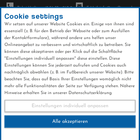
Ticket-Hotline: +49 56 32 - 960-0
E-Mail: info@sc-willingen.de
Cookie settings
Wir setzen auf unserer Website Cookies ein. Einige von ihnen sind
To
essenziell (z. B. für den Betrieb der Webseite oder zum Ausfüllen
na
der Kontaktformulare), während andere uns helfen unser
Direkt
Onlineangebot zu verbessern und wirtschaftlich zu betreiben. Sie
zum
können diese akzeptieren oder per Klick auf die Schaltfläche
Inhalt
"Einstellungen individuell anpassen" diese einstellen. Diese
Einstellungen können Sie jederzeit aufrufen und Cookies auch
News
nachträglich abwählen (z. B. im Fußbereich unserer Website). Bitte
beachten Sie, dass auf Basis Ihrer Einstellungen womöglich nicht
mehr alle Funktionalitäten der Seite zur Verfügung stehen. Nähere
Hinweise erhalten Sie in unserer Datenschutzerklärung.
Garmisch-Partenkirchen
Einstellungen individuell anpassen
1.1.2025
Alle akzeptieren
01 .Januar 2025