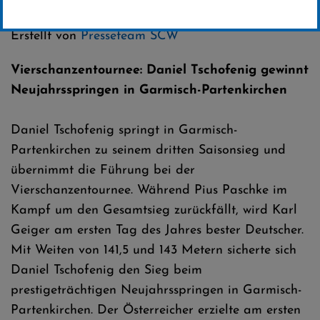
Kategorie:
Club-News
,
Weltcup-News
,
Skispringen
Erstellt von
Presseteam SCW
Vierschanzentournee: Daniel Tschofenig gewinnt
Neujahrsspringen in Garmisch-Partenkirchen
Daniel Tschofenig springt in Garmisch-
Partenkirchen zu seinem dritten Saisonsieg und
übernimmt die Führung bei der
Vierschanzentournee. Während Pius Paschke im
Kampf um den Gesamtsieg zurückfällt, wird Karl
Geiger am ersten Tag des Jahres bester Deutscher.
Mit Weiten von 141,5 und 143 Metern sicherte sich
Daniel Tschofenig den Sieg beim
prestigeträchtigen Neujahrsspringen in Garmisch-
Partenkirchen. Der Österreicher erzielte am ersten