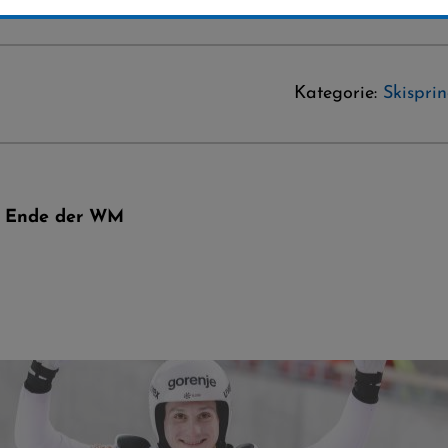
Kategorie:
Skispri
m Ende der WM