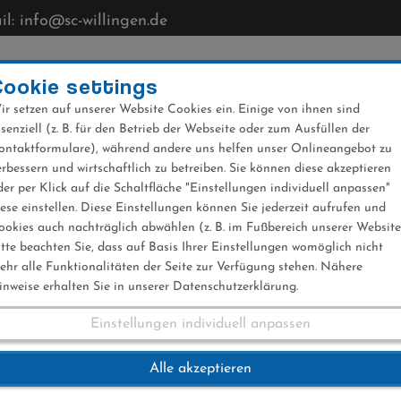
l: info@sc-willingen.de
CLUB
MÜHLENKOPFSCHANZE
NEWS
VERANST
Cookie settings
ir setzen auf unserer Website Cookies ein. Einige von ihnen sind
ssenziell (z. B. für den Betrieb der Webseite oder zum Ausfüllen der
ontaktformulare), während andere uns helfen unser Onlineangebot zu
erbessern und wirtschaftlich zu betreiben. Sie können diese akzeptieren
der per Klick auf die Schaltfläche "Einstellungen individuell anpassen"
iese einstellen. Diese Einstellungen können Sie jederzeit aufrufen und
ookies auch nachträglich abwählen (z. B. im Fußbereich unserer Website
itte beachten Sie, dass auf Basis Ihrer Einstellungen womöglich nicht
ehr alle Funktionalitäten der Seite zur Verfügung stehen. Nähere
inweise erhalten Sie in unserer Datenschutzerklärung.
Einstellungen individuell anpassen
Ski-WM Trondheim
Alle akzeptieren