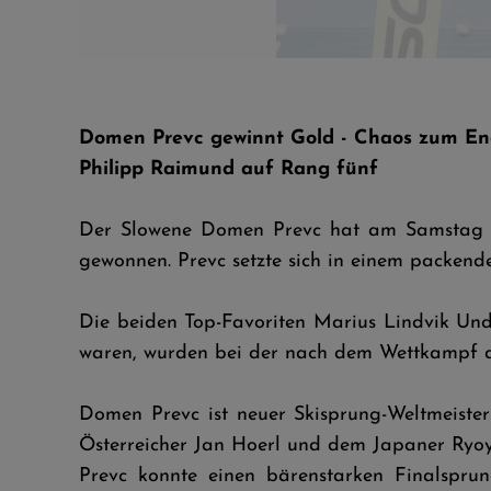
J.Hoerl - D.Prevc - R.Kobayashi © Tadeusz Mieczynski
Domen Prevc gewinnt Gold - Chaos zum E
Philipp Raimund auf Rang fünf
Der Slowene Domen Prevc hat am Samstag d
gewonnen. Prevc setzte sich in einem packen
Die beiden Top-Favoriten Marius Lindvik Un
waren, wurden bei der nach dem Wettkampf du
Domen Prevc ist neuer Skisprung-Weltmeist
Österreicher Jan Hoerl und dem Japaner Ryo
Prevc konnte einen bärenstarken Finalspru