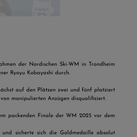
D.Prevc 
Rahmen der Nordischen Ski-WM in Trondheim
aner Ryoyu Kobayashi durch.
hst auf den Plätzen zwei und fünf platziert
n manipulierten Anzügen disqualifiziert.
einem packenden Finale der WM 2025 vor dem
und sicherte sich die Goldmedaille absolut