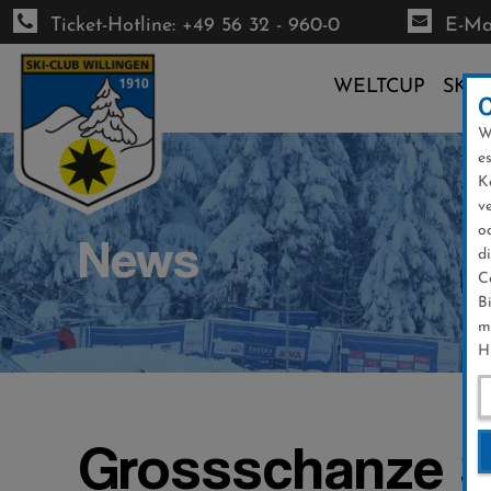
Ticket-Hotline: +49 56 32 - 960-0
E-Mai
WELTCUP
SKI-
W
Direkt
e
zum
K
Inhalt
v
o
News
d
C
B
m
H
Grossschanze 