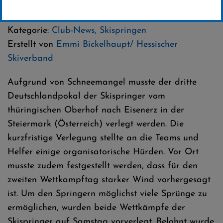
18 .Dezember 2024
Kategorie:
Club-News
,
Skispringen
Erstellt von
Emmi Bickelhaupt/ Hessischer
Skiverband
Aufgrund von Schneemangel musste der dritte
Deutschlandpokal der Skispringer vom
thüringischen Oberhof nach Eisenerz in der
Steiermark (Österreich) verlegt werden. Die
kurzfristige Verlegung stellte an die Teams und
Helfer einige organisatorische Hürden. Vor Ort
musste zudem festgestellt werden, dass für den
zweiten Wettkampftag starker Wind vorhergesagt
ist. Um den Springern möglichst viele Sprünge zu
ermöglichen, wurden beide Wettkämpfe der
Skispringer auf Samstag vorverlegt. Belohnt wurde