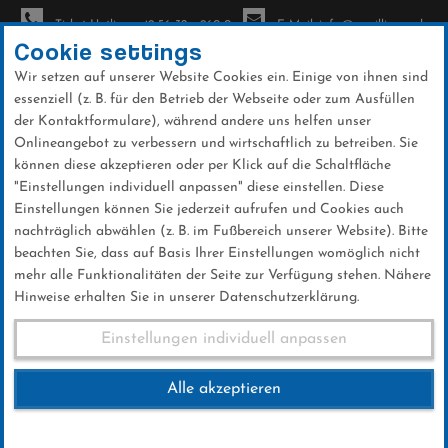
Ticket-Hotline: +49 56 32 - 960-0
E-Mail: info@sc-willingen.de
Cookie settings
Wir setzen auf unserer Website Cookies ein. Einige von ihnen sind
To
essenziell (z. B. für den Betrieb der Webseite oder zum Ausfüllen
na
der Kontaktformulare), während andere uns helfen unser
Direkt
Onlineangebot zu verbessern und wirtschaftlich zu betreiben. Sie
zum
können diese akzeptieren oder per Klick auf die Schaltfläche
Inhalt
"Einstellungen individuell anpassen" diese einstellen. Diese
Einstellungen können Sie jederzeit aufrufen und Cookies auch
News
nachträglich abwählen (z. B. im Fußbereich unserer Website). Bitte
beachten Sie, dass auf Basis Ihrer Einstellungen womöglich nicht
mehr alle Funktionalitäten der Seite zur Verfügung stehen. Nähere
Hinweise erhalten Sie in unserer Datenschutzerklärung.
Gute Ergebnisse beim
Einstellungen individuell anpassen
Deutschlandpokal in
Alle akzeptieren
Österreich