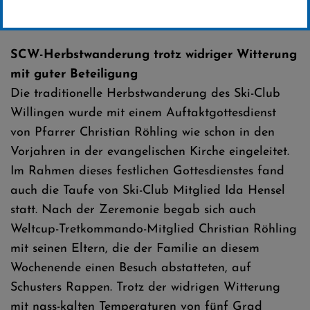
Erstellt von
SC-Willingen
SCW-Herbstwanderung trotz widriger Witterung
mit guter Beteiligung
Die traditionelle Herbstwanderung des Ski-Club
Willingen wurde mit einem Auftaktgottesdienst
von Pfarrer Christian Röhling wie schon in den
Vorjahren in der evangelischen Kirche eingeleitet.
Im Rahmen dieses festlichen Gottesdienstes fand
auch die Taufe von Ski-Club Mitglied Ida Hensel
statt. Nach der Zeremonie begab sich auch
Weltcup-Tretkommando-Mitglied Christian Röhling
mit seinen Eltern, die der Familie an diesem
Wochenende einen Besuch abstatteten, auf
Schusters Rappen. Trotz der widrigen Witterung
mit nass-kalten Temperaturen von fünf Grad