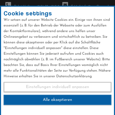
Ticket-Hotline: +49 56 32 - 960-0
E-Mail: info@sc-willingen.de
Cookie settings
Wir setzen auf unserer Website Cookies ein. Einige von ihnen sind
To
essenziell (z. B. für den Betrieb der Webseite oder zum Ausfüllen
na
der Kontaktformulare), während andere uns helfen unser
Direkt
Onlineangebot zu verbessern und wirtschaftlich zu betreiben. Sie
zum
können diese akzeptieren oder per Klick auf die Schaltfläche
Inhalt
"Einstellungen individuell anpassen" diese einstellen. Diese
Einstellungen können Sie jederzeit aufrufen und Cookies auch
News
nachträglich abwählen (z. B. im Fußbereich unserer Website). Bitte
beachten Sie, dass auf Basis Ihrer Einstellungen womöglich nicht
mehr alle Funktionalitäten der Seite zur Verfügung stehen. Nähere
Hinweise erhalten Sie in unserer Datenschutzerklärung.
Herbstwanderung 2016
Einstellungen individuell anpassen
Alle akzeptieren
06 .November 2016
Kategorie:
Club-News