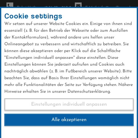
Ticket-Hotline: +49 56 32 - 960-0
E-Mail: info@sc-willingen.de
Cookie settings
Wir setzen auf unserer Website Cookies ein. Einige von ihnen sind
To
essenziell (z. B. für den Betrieb der Webseite oder zum Ausfüllen
na
der Kontaktformulare), während andere uns helfen unser
Direkt
Onlineangebot zu verbessern und wirtschaftlich zu betreiben. Sie
zum
können diese akzeptieren oder per Klick auf die Schaltfläche
Inhalt
"Einstellungen individuell anpassen" diese einstellen. Diese
Einstellungen können Sie jederzeit aufrufen und Cookies auch
News
nachträglich abwählen (z. B. im Fußbereich unserer Website). Bitte
beachten Sie, dass auf Basis Ihrer Einstellungen womöglich nicht
mehr alle Funktionalitäten der Seite zur Verfügung stehen. Nähere
Hinweise erhalten Sie in unserer Datenschutzerklärung.
Herbstwanderung 2019
Einstellungen individuell anpassen
Alle akzeptieren
20 .Oktober 2019
Kategorie:
Club-News