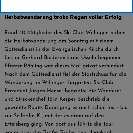
Erstellt von
Friederike Weiler – Pressechefin SCW
Herbstwanderung trotz Regen voller Erfolg
Rund 40 Mitglieder des Ski-Club Willingen haben
die Herbstwanderung am Sonntag mit einem
Gottesdienst in der Evangelischen Kirche durch
Lektor Gerhard Biederbick aus Usseln begonnen -
Pfarrer Röhling war dieses Mal privat verhindert.
Nach dem Gottesdienst fiel der Startschuss für die
Wanderung im Willinger Kurgarten. Ski-Club
Präsident Jürgen Hensel begrüßte die Wanderer
und Streckenchef Jörn Kesper beschrieb die
gewählte Route. Dann ging es auch schon los – bis
zur Seilbahn K1, mit der es dann auf den
Ettelsberg ging. Von dort aus führte die Tour
weiter über die Große Grube, den Hegekopf