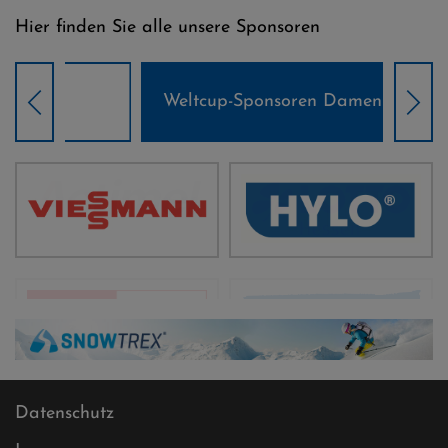
Hier finden Sie alle unsere Sponsoren
Weltcup-Sponsoren Damen
Wel