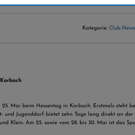
Kategorie:
Club-News
 Korbach
 25. Mai beim Hessentag in Korbach. Erstmals steht b
 und Jugenddorf bietet zehn Tage lang direkt an der H
d Klein. Am 25. sowie vom 28. bis 30. Mai ist das Spo