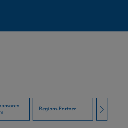
Örtliche Weltcup-
artner
Klima Part
Partner