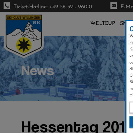
Ticket-Hotline: +49 56 32 - 960-0
E-Mai
WELTCUP
SKI-
W
Direkt
e
zum
K
Inhalt
v
o
News
d
C
B
m
H
Hessentag 2018