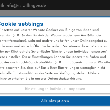
l: info@sc-willingen.de
CLUB
MÜHLENKOPFSCHANZE
NEWS
VERANST
Cookie settings
ir setzen auf unserer Website Cookies ein. Einige von ihnen sind
ssenziell (z. B. für den Betrieb der Webseite oder zum Ausfüllen der
ontaktformulare), während andere uns helfen unser Onlineangebot zu
erbessern und wirtschaftlich zu betreiben. Sie können diese akzeptieren
der per Klick auf die Schaltfläche "Einstellungen individuell anpassen"
iese einstellen. Diese Einstellungen können Sie jederzeit aufrufen und
ookies auch nachträglich abwählen (z. B. im Fußbereich unserer Website
itte beachten Sie, dass auf Basis Ihrer Einstellungen womöglich nicht
ehr alle Funktionalitäten der Seite zur Verfügung stehen. Nähere
inweise erhalten Sie in unserer Datenschutzerklärung.
Einstellungen individuell anpassen
Alle akzeptieren