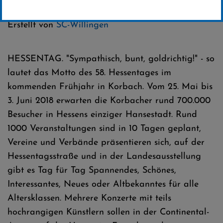
Kategorie:
Club-News
Erstellt von
SC-Willingen
HESSENTAG. "Sympathisch, bunt, goldrichtig!" - so
lautet das Motto des 58. Hessentages im
kommenden Frühjahr in Korbach. Vom 25. Mai bis
3. Juni 2018 erwarten die Korbacher rund 700.000
Besucher in Hessens einziger Hansestadt. Rund
1000 Veranstaltungen sind in 10 Tagen geplant,
Vereine und Verbände präsentieren sich, auf der
Hessentagsstraße und in der Landesausstellung
gibt es Tag für Tag Spannendes, Schönes,
Interessantes, Neues oder Altbekanntes für alle
Altersklassen. Mehrere Konzerte mit teils
hochrangigen Künstlern sollen in der Continental-