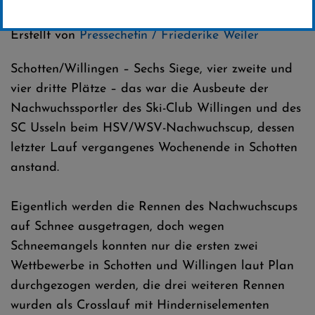
Kategorie:
Club-News
,
Skilanglauf
Erstellt von
Pressechefin / Friederike Weiler
Schotten/Willingen – Sechs Siege, vier zweite und
vier dritte Plätze – das war die Ausbeute der
Nachwuchssportler des Ski-Club Willingen und des
SC Usseln beim HSV/WSV-Nachwuchscup, dessen
letzter Lauf vergangenes Wochenende in Schotten
anstand.
Eigentlich werden die Rennen des Nachwuchscups
auf Schnee ausgetragen, doch wegen
Schneemangels konnten nur die ersten zwei
Wettbewerbe in Schotten und Willingen laut Plan
durchgezogen werden, die drei weiteren Rennen
wurden als Crosslauf mit Hinderniselementen