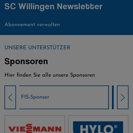
SC Willingen Newsletter
Abonnement verwalten
UNSERE UNTERSTÜTZER
Sponsoren
Hier finden Sie alle unsere Sponsoren
Weltcup-Sponsoren Damen
Wel