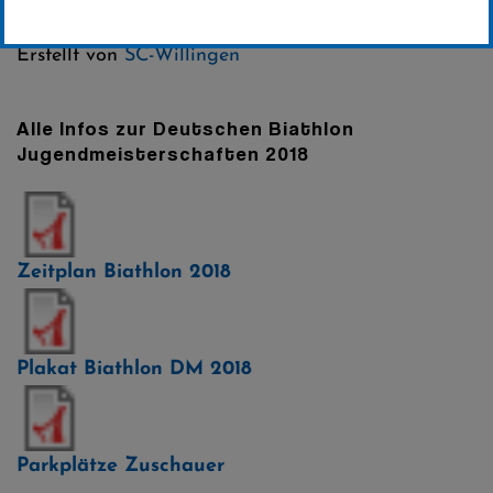
Kategorie:
Erstellt von
SC-Willingen
Alle Infos zur Deutschen Biathlon
Jugendmeisterschaften 2018
Zeitplan Biathlon 2018
Plakat Biathlon DM 2018
Parkplätze Zuschauer