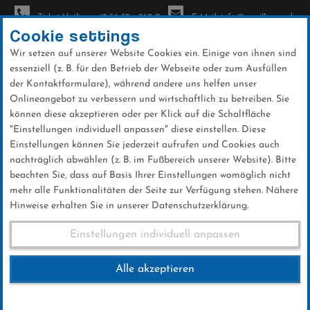
Ticket-Hotline: +49 56 32 - 960-0
E-Mail: info@sc-willingen.de
Cookie settings
Wir setzen auf unserer Website Cookies ein. Einige von ihnen sind
To
essenziell (z. B. für den Betrieb der Webseite oder zum Ausfüllen
na
der Kontaktformulare), während andere uns helfen unser
Direkt
Onlineangebot zu verbessern und wirtschaftlich zu betreiben. Sie
zum
können diese akzeptieren oder per Klick auf die Schaltfläche
Inhalt
"Einstellungen individuell anpassen" diese einstellen. Diese
Einstellungen können Sie jederzeit aufrufen und Cookies auch
News
nachträglich abwählen (z. B. im Fußbereich unserer Website). Bitte
beachten Sie, dass auf Basis Ihrer Einstellungen womöglich nicht
mehr alle Funktionalitäten der Seite zur Verfügung stehen. Nähere
Hinweise erhalten Sie in unserer Datenschutzerklärung.
Infos Deutsche Biathlon
Einstellungen individuell anpassen
Jugendmeisterschaften 2018
Alle akzeptieren
26 .Februar 2018