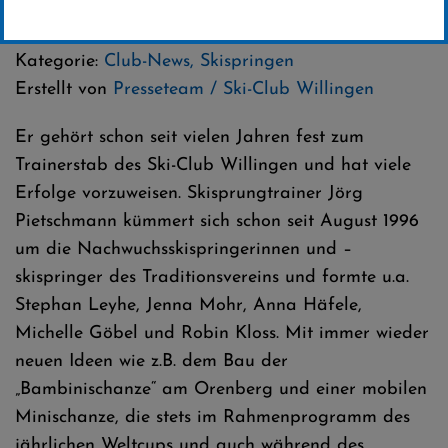
24 .Oktober 2024
Kategorie:
Club-News
,
Skispringen
Erstellt von
Presseteam / Ski-Club Willingen
Er gehört schon seit vielen Jahren fest zum
Trainerstab des Ski-Club Willingen und hat viele
Erfolge vorzuweisen. Skisprungtrainer Jörg
Pietschmann kümmert sich schon seit August 1996
um die Nachwuchsskispringerinnen und –
skispringer des Traditionsvereins und formte u.a.
Stephan Leyhe, Jenna Mohr, Anna Häfele,
Michelle Göbel und Robin Kloss. Mit immer wieder
neuen Ideen wie z.B. dem Bau der
„Bambinischanze“ am Orenberg und einer mobilen
Minischanze, die stets im Rahmenprogramm des
jährlichen Weltcups und auch während des