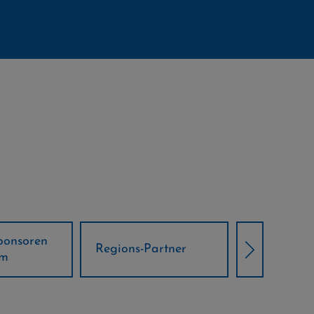
Örtliche Weltcup-
artner
Klima Part
Partner