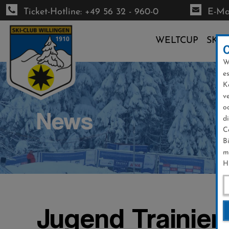
Ticket-Hotline: +49 56 32 - 960-0
E-Mai
WELTCUP
SKI-
W
Direkt
e
zum
K
Inhalt
v
o
News
d
C
B
m
H
Jugend Trainier