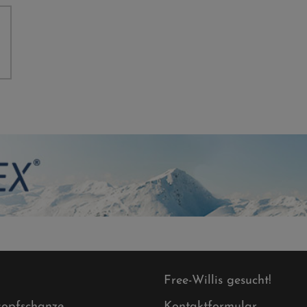
Free-Willis gesucht!
opfschanze
Kontaktformular