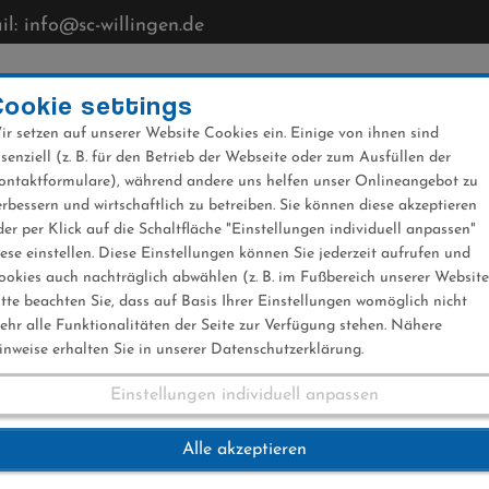
l: info@sc-willingen.de
CLUB
MÜHLENKOPFSCHANZE
NEWS
VERANST
Cookie settings
ir setzen auf unserer Website Cookies ein. Einige von ihnen sind
ssenziell (z. B. für den Betrieb der Webseite oder zum Ausfüllen der
ontaktformulare), während andere uns helfen unser Onlineangebot zu
erbessern und wirtschaftlich zu betreiben. Sie können diese akzeptieren
der per Klick auf die Schaltfläche "Einstellungen individuell anpassen"
iese einstellen. Diese Einstellungen können Sie jederzeit aufrufen und
ookies auch nachträglich abwählen (z. B. im Fußbereich unserer Website
itte beachten Sie, dass auf Basis Ihrer Einstellungen womöglich nicht
ehr alle Funktionalitäten der Seite zur Verfügung stehen. Nähere
inweise erhalten Sie in unserer Datenschutzerklärung.
Einstellungen individuell anpassen
t Für Olympia 2017
Alle akzeptieren