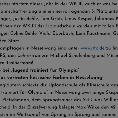
esper startete dieses Jahr in der WK III, auch er war b
annschaft erlangte einen hervorragenden 5. Platz unte
nger, Justin Behle, Tom Groß, Linus Kesper, Johannes 
chen der WK III der Uplandschule wurden mit tollen E
ngen Celine Behle, Viola Eberbach, Leni Faustmann, G
en Start.
tkampftagen in Nesselwang sind unter
www.jtfo.de
zu fin
r UPS, den Lehrertrainern Michael Schulenberg und Mic
en Trainerteam!
 bei „Jugend trainiert für Olympia“
s vertraten hessische Farben in Nesselwang
ngläufern schickte die Uplandschule als Eliteschule d
 trainiert für Olympia“ in Nesselwang zwei junge Ski
 Pietschmann, dem Sprungtrainer des Ski-Clubs Willinge
heid. In der Einzelwertung belegte Max Wilke den 42.
n sich im Wettkampf von Sprung zu Sprung und sammelt