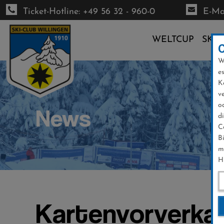
Ticket-Hotline: +49 56 32 - 960-0
E-Mai
WELTCUP
SKI-
W
Direkt
e
zum
K
Inhalt
v
o
News
d
C
B
m
H
Kartenvorverkau