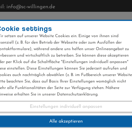
l: info@sc-willingen.de
CLUB
MÜHLENKOPFSCHANZE
NEWS
VERANST
Cookie settings
ir setzen auf unserer Website Cookies ein. Einige von ihnen sind
ssenziell (z. B. für den Betrieb der Webseite oder zum Ausfüllen der
ontaktformulare), während andere uns helfen unser Onlineangebot zu
erbessern und wirtschaftlich zu betreiben. Sie können diese akzeptieren
der per Klick auf die Schaltfläche "Einstellungen individuell anpassen"
iese einstellen. Diese Einstellungen können Sie jederzeit aufrufen und
ookies auch nachträglich abwählen (z. B. im Fußbereich unserer Website
itte beachten Sie, dass auf Basis Ihrer Einstellungen womöglich nicht
ehr alle Funktionalitäten der Seite zur Verfügung stehen. Nähere
inweise erhalten Sie in unserer Datenschutzerklärung.
Einstellungen individuell anpassen
f FIS Skisprung We
Alle akzeptieren