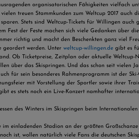
ausragenden organisatorischen Fähigkeiten vielfach unte
die vielen treuen Stammkunden zum Weltcup 2017 auch d
 sparen. Stets sind Weltcup-Tickets für Willingen auch
em Fest der Feste machen sich viele Gedanken über di
immer richtig und macht den Beschenkten ganz viel Fr
ne geordert werden. Unter
weltcup-willingen.de
gibt es f
land. Ob Ticketpreise, Zeitplan oder aktuelle Weltcup-
llen über das Skispringen. Und das schon seit vielen Ja
auch für sein besonderes Rahmenprogramm ist der Ski-C
nungsfeier mit Vorstellung der Sportler sowie ihrer Tr
ibt es stets noch ein Live-Konzert namhafter internati
dressen des Winters im Skispringen beim Internationale
im einladenden Stadion an der größten Großschanze d
ist, wollen natürlich viele Fans die deutschen Skispr