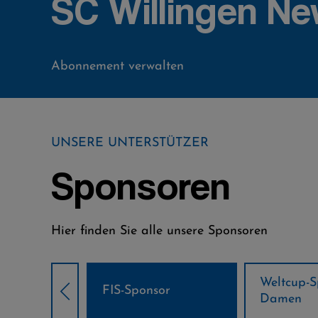
SC Willingen Ne
Abonnement verwalten
UNSERE UNTERSTÜTZER
Sponsoren
Hier finden Sie alle unsere Sponsoren
Weltcup-Sponsoren
Weltcup-S
sor
Damen
Herren