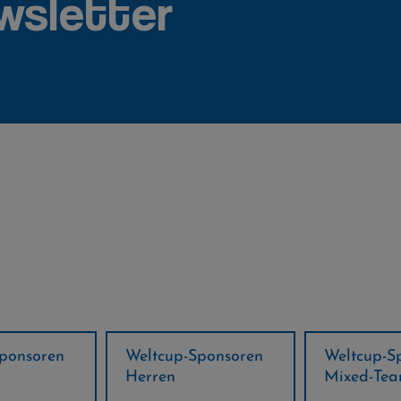
wsletter
ponsoren
Weltcup-Sponsoren
Regions-P
Mixed-Team