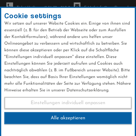
Ticket-Hotline: +49 56 32 - 960-0
E-Mail: info@sc-willingen.de
Cookie settings
Wir setzen auf unserer Website Cookies ein. Einige von ihnen sind
To
essenziell (z. B. für den Betrieb der Webseite oder zum Ausfüllen
na
der Kontaktformulare), während andere uns helfen unser
Direkt
Onlineangebot zu verbessern und wirtschaftlich zu betreiben. Sie
zum
können diese akzeptieren oder per Klick auf die Schaltfläche
Inhalt
"Einstellungen individuell anpassen" diese einstellen. Diese
Einstellungen können Sie jederzeit aufrufen und Cookies auch
News
nachträglich abwählen (z. B. im Fußbereich unserer Website). Bitte
beachten Sie, dass auf Basis Ihrer Einstellungen womöglich nicht
mehr alle Funktionalitäten der Seite zur Verfügung stehen. Nähere
Hinweise erhalten Sie in unserer Datenschutzerklärung.
Kartenvorverkauf FIS
Einstellungen individuell anpassen
Skisprung Weltcup Willingen
Alle akzeptieren
2018