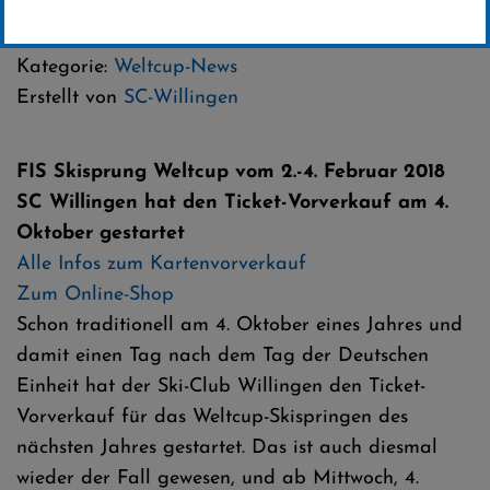
01 .Dezember 2017
Kategorie:
Weltcup-News
Erstellt von
SC-Willingen
FIS Skisprung Weltcup vom 2.-4. Februar 2018
SC Willingen hat den Ticket-Vorverkauf am 4.
Oktober gestartet
Alle Infos zum Kartenvorverkauf
Zum Online-Shop
Schon traditionell am 4. Oktober eines Jahres und
damit einen Tag nach dem Tag der Deutschen
Einheit hat der Ski-Club Willingen den Ticket-
Vorverkauf für das Weltcup-Skispringen des
nächsten Jahres gestartet. Das ist auch diesmal
wieder der Fall gewesen, und ab Mittwoch, 4.