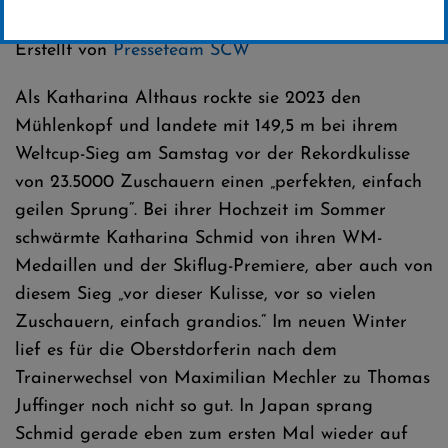
Kategorie:
Club-News
,
Weltcup-News
Erstellt von
Presseteam SCW
Als Katharina Althaus rockte sie 2023 den
Mühlenkopf und landete mit 149,5 m bei ihrem
Weltcup-Sieg am Samstag vor der Rekordkulisse
von 23.5000 Zuschauern einen „perfekten, einfach
geilen Sprung“. Bei ihrer Hochzeit im Sommer
schwärmte Katharina Schmid von ihren WM-
Medaillen und der Skiflug-Premiere, aber auch von
diesem Sieg „vor dieser Kulisse, vor so vielen
Zuschauern, einfach grandios.“ Im neuen Winter
lief es für die Oberstdorferin nach dem
Trainerwechsel von Maximilian Mechler zu Thomas
Juffinger noch nicht so gut. In Japan sprang
Schmid gerade eben zum ersten Mal wieder auf