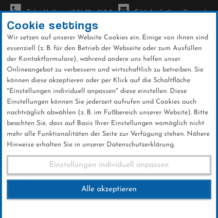
Ticket-Hotline: +49 56 32 - 960-0
E-Mail: info@sc-willingen.de
Cookie settings
Wir setzen auf unserer Website Cookies ein. Einige von ihnen sind
To
essenziell (z. B. für den Betrieb der Webseite oder zum Ausfüllen
na
der Kontaktformulare), während andere uns helfen unser
Direkt
Onlineangebot zu verbessern und wirtschaftlich zu betreiben. Sie
zum
können diese akzeptieren oder per Klick auf die Schaltfläche
Inhalt
"Einstellungen individuell anpassen" diese einstellen. Diese
Einstellungen können Sie jederzeit aufrufen und Cookies auch
News
nachträglich abwählen (z. B. im Fußbereich unserer Website). Bitte
beachten Sie, dass auf Basis Ihrer Einstellungen womöglich nicht
mehr alle Funktionalitäten der Seite zur Verfügung stehen. Nähere
Hinweise erhalten Sie in unserer Datenschutzerklärung.
Katharina Schmid und der
Einstellungen individuell anpassen
perfekte Sprung
Alle akzeptieren
30 .Januar 2024