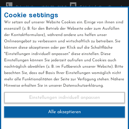
Ticket-Hotline: +49 56 32 - 960-0
E-Mail: info@sc-willingen.de
Cookie settings
Wir setzen auf unserer Website Cookies ein. Einige von ihnen sind
To
essenziell (z. B. für den Betrieb der Webseite oder zum Ausfüllen
na
der Kontaktformulare), während andere uns helfen unser
Direkt
Onlineangebot zu verbessern und wirtschaftlich zu betreiben. Sie
zum
können diese akzeptieren oder per Klick auf die Schaltfläche
Inhalt
"Einstellungen individuell anpassen" diese einstellen. Diese
Einstellungen können Sie jederzeit aufrufen und Cookies auch
News
nachträglich abwählen (z. B. im Fußbereich unserer Website). Bitte
beachten Sie, dass auf Basis Ihrer Einstellungen womöglich nicht
mehr alle Funktionalitäten der Seite zur Verfügung stehen. Nähere
Hinweise erhalten Sie in unserer Datenschutzerklärung.
Kloß punktet im Alpencup
Einstellungen individuell anpassen
Alle akzeptieren
19 .Februar 2024
Kategorie:
Club-News
,
Skispringen