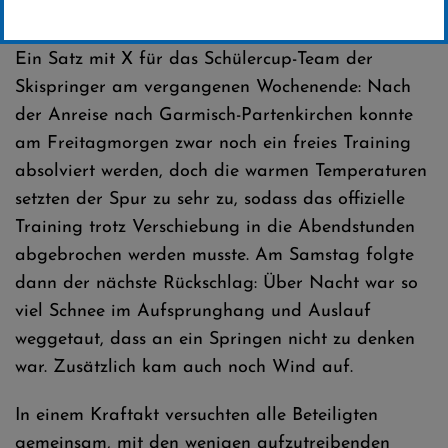
Erstellt von
Jan Simon Schäfer
Ein Satz mit X für das Schülercup-Team der
Skispringer am vergangenen Wochenende: Nach
der Anreise nach Garmisch-Partenkirchen konnte
am Freitagmorgen zwar noch ein freies Training
absolviert werden, doch die warmen Temperaturen
setzten der Spur zu sehr zu, sodass das offizielle
Training trotz Verschiebung in die Abendstunden
abgebrochen werden musste. Am Samstag folgte
dann der nächste Rückschlag: Über Nacht war so
viel Schnee im Aufsprunghang und Auslauf
weggetaut, dass an ein Springen nicht zu denken
war. Zusätzlich kam auch noch Wind auf.
In einem Kraftakt versuchten alle Beteiligten
gemeinsam, mit den wenigen aufzutreibenden