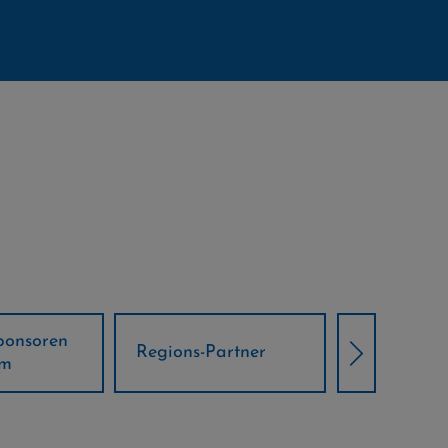
Örtliche Weltcup-
artner
Klima Part
Partner