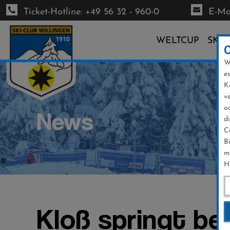
Ticket-Hotline: +49 56 32 - 960-0
E-Mai
WELTCUP
SKI-
W
Direkt
e
zum
K
Inhalt
v
o
News
d
C
B
m
H
Kloß springt be