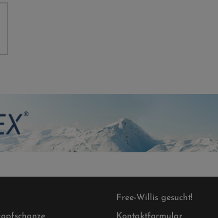
Free-Willis gesucht!
opfschanze
Kontaktformular