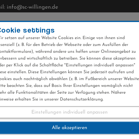
l: info@sc-willingen.de
CLUB
MÜHLENKOPFSCHANZE
NEWS
VERANST
Cookie settings
ir setzen auf unserer Website Cookies ein. Einige von ihnen sind
ssenziell (z. B. für den Betrieb der Webseite oder zum Ausfüllen der
ontaktformulare), während andere uns helfen unser Onlineangebot zu
erbessern und wirtschaftlich zu betreiben. Sie können diese akzeptieren
der per Klick auf die Schaltfläche "Einstellungen individuell anpassen"
iese einstellen. Diese Einstellungen können Sie jederzeit aufrufen und
ookies auch nachträglich abwählen (z. B. im Fußbereich unserer Website
itte beachten Sie, dass auf Basis Ihrer Einstellungen womöglich nicht
ehr alle Funktionalitäten der Seite zur Verfügung stehen. Nähere
inweise erhalten Sie in unserer Datenschutzerklärung.
Einstellungen individuell anpassen
im Alpencup in die 
Alle akzeptieren