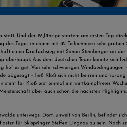
statt. Und der 19-Jährige startete am ersten Tag dire
ung des Tages in einem mit 82 Teilnehmern sehr großen
haft einen Dreifachsieg mit Simon Steinberger an der S
cup überhaupt. Aus dem deutschen Team konnte sich led
g lief es gut. Von sehr schwierigen Windbedingungen 
e abgesagt – ließ Kloß sich nicht beirren und sprang m
n steht für Kloß erst einmal ein wettkampffreies Woch
Meisterschaft aber auch schon die nächsten Highlights.
alde unterwegs. Dort, unweit von Berlin, befindet sic
Pflaster für Skispringer Steffen Lingnau zu sein. Nac