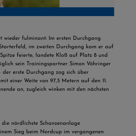
Robin Klo
kt wieder fulminant: Im ersten Durchgang
 Starterfeld, im zweiten Durchgang kam er auf
pitze feierte, landete Kloß auf Platz 8 und
iglich sein Trainingspartner Simon Vöhringer
– der erste Durchgang zog sich über
it einer Weite von 97,5 Metern auf den 11.
enende an, zugleich winken mit den nächsten
h die nördlichste Schanzenanlage
h seinem Sieg beim Nordcup im vergangenen