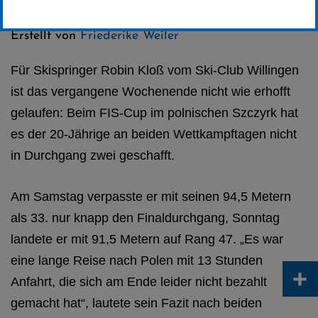
Kategorie:
Club-News
,
Skispringen
Erstellt von
Friederike Weiler
Für Skispringer Robin Kloß vom Ski-Club Willingen
ist das vergangene Wochenende nicht wie erhofft
gelaufen: Beim FIS-Cup im polnischen Szczyrk hat
es der 20-Jährige an beiden Wettkampftagen nicht
in Durchgang zwei geschafft.
Am Samstag verpasste er mit seinen 94,5 Metern
als 33. nur knapp den Finaldurchgang, Sonntag
landete er mit 91,5 Metern auf Rang 47. „Es war
eine lange Reise nach Polen mit 13 Stunden
+
Anfahrt, die sich am Ende leider nicht bezahlt
gemacht hat“, lautete sein Fazit nach beiden