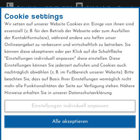
Ticket-Hotline: +49 56 32 - 960-0
E-Mail: info@sc-willingen.de
Cookie settings
Wir setzen auf unserer Website Cookies ein. Einige von ihnen sind
To
essenziell (z. B. für den Betrieb der Webseite oder zum Ausfüllen
na
der Kontaktformulare), während andere uns helfen unser
Direkt
Onlineangebot zu verbessern und wirtschaftlich zu betreiben. Sie
zum
können diese akzeptieren oder per Klick auf die Schaltfläche
Inhalt
"Einstellungen individuell anpassen" diese einstellen. Diese
Einstellungen können Sie jederzeit aufrufen und Cookies auch
News
nachträglich abwählen (z. B. im Fußbereich unserer Website). Bitte
beachten Sie, dass auf Basis Ihrer Einstellungen womöglich nicht
mehr alle Funktionalitäten der Seite zur Verfügung stehen. Nähere
Hinweise erhalten Sie in unserer Datenschutzerklärung.
"Lange Reise hat sich nicht
Einstellungen individuell anpassen
bezahlt gemacht"
Alle akzeptieren
02 .Februar 2026