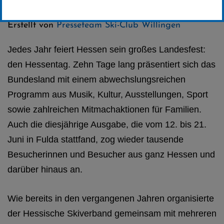
Kategorie:
Club-News
Erstellt von
Presseteam Ski-Club Willingen
Jedes Jahr feiert Hessen sein großes Landesfest:
den Hessentag. Zehn Tage lang präsentiert sich das
Bundesland mit einem abwechslungsreichen
Programm aus Musik, Kultur, Ausstellungen, Sport
sowie zahlreichen Mitmachaktionen für Familien.
Auch die diesjährige Ausgabe, die vom 12. bis 21.
Juni in Fulda stattfand, zog wieder tausende
Besucherinnen und Besucher aus ganz Hessen und
darüber hinaus an.
Wie bereits in den vergangenen Jahren organisierte
der Hessische Skiverband gemeinsam mit mehreren