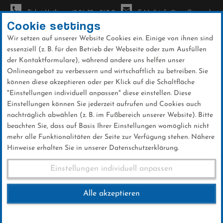
Ticket-Hotline: +49 56 32 - 960-0
E-Mail: info@sc-willingen.de
Cookie settings
Wir setzen auf unserer Website Cookies ein. Einige von ihnen sind
To
essenziell (z. B. für den Betrieb der Webseite oder zum Ausfüllen
na
der Kontaktformulare), während andere uns helfen unser
Direkt
Onlineangebot zu verbessern und wirtschaftlich zu betreiben. Sie
zum
können diese akzeptieren oder per Klick auf die Schaltfläche
Inhalt
"Einstellungen individuell anpassen" diese einstellen. Diese
Einstellungen können Sie jederzeit aufrufen und Cookies auch
News
nachträglich abwählen (z. B. im Fußbereich unserer Website). Bitte
beachten Sie, dass auf Basis Ihrer Einstellungen womöglich nicht
mehr alle Funktionalitäten der Seite zur Verfügung stehen. Nähere
Hinweise erhalten Sie in unserer Datenschutzerklärung.
Laser-Biathlon und mobile
Einstellungen individuell anpassen
Schanze überzeugen
Alle akzeptieren
03 .Juli 2026