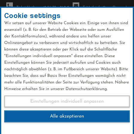
Ticket-Hotline: +49 56 32 - 960-0
E-Mail: info@sc-willingen.de
Cookie settings
Wir setzen auf unserer Website Cookies ein. Einige von ihnen sind
To
essenziell (z. B. für den Betrieb der Webseite oder zum Ausfüllen
na
der Kontaktformulare), während andere uns helfen unser
Direkt
Onlineangebot zu verbessern und wirtschaftlich zu betreiben. Sie
zum
können diese akzeptieren oder per Klick auf die Schaltfläche
Inhalt
"Einstellungen individuell anpassen" diese einstellen. Diese
Einstellungen können Sie jederzeit aufrufen und Cookies auch
News
nachträglich abwählen (z. B. im Fußbereich unserer Website). Bitte
beachten Sie, dass auf Basis Ihrer Einstellungen womöglich nicht
mehr alle Funktionalitäten der Seite zur Verfügung stehen. Nähere
Hinweise erhalten Sie in unserer Datenschutzerklärung.
Lasse Kollmann vierter beim
Einstellungen individuell anpassen
Schülercup am Arber
Alle akzeptieren
20 .Februar 2024