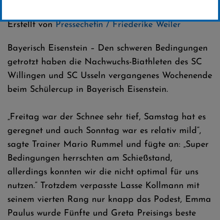
Kategorie:
Erstellt von
Pressechefin / Friederike Weiler
Bayerisch Eisenstein – Den schweren Bedingungen
getrotzt haben die Nachwuchs-Biathleten des SC
Willingen und SC Usseln vergangenes Wochenende
beim Schülercup in Bayerisch Eisenstein.
„Freitag war der Schnee sehr tief, Samstag hat es
geregnet und auch Sonntag war es relativ mild“,
sagte Trainer Mario Rummel und fügte an: „Super
Bedingungen herrschten am Schießstand,
allerdings konnten wir die nicht optimal für uns
nutzen.“ Trotzdem verpasste Lasse Kollmann mit
seinem vierten Rang nur knapp das Podest, Emma
Paulus wurde Fünfte und Greta Preisings beste