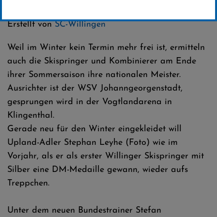
Kategorie:
Club-News
Erstellt von
SC-Willingen
Weil im Winter kein Termin mehr frei ist, ermitteln
auch die Skispringer und Kombinierer am Ende
ihrer Sommersaison ihre nationalen Meister.
Ausrichter ist der WSV Johanngeorgenstadt,
gesprungen wird in der Vogtlandarena in
Klingenthal.
Gerade neu für den Winter eingekleidet will
Upland-Adler Stephan Leyhe (Foto) wie im
Vorjahr, als er als erster Willinger Skispringer mit
Silber eine DM-Medaille gewann, wieder aufs
Treppchen.
Unter dem neuen Bundestrainer Stefan