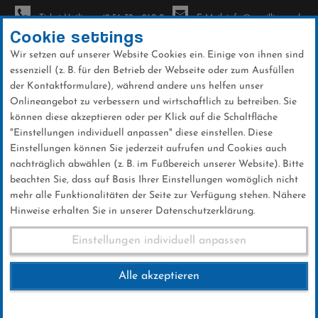
Ticket-Hotline: +49 56 32 - 960-0
E-Mail: info@sc-willingen.de
Cookie settings
Wir setzen auf unserer Website Cookies ein. Einige von ihnen sind
To
essenziell (z. B. für den Betrieb der Webseite oder zum Ausfüllen
na
der Kontaktformulare), während andere uns helfen unser
Direkt
Onlineangebot zu verbessern und wirtschaftlich zu betreiben. Sie
zum
können diese akzeptieren oder per Klick auf die Schaltfläche
Inhalt
"Einstellungen individuell anpassen" diese einstellen. Diese
Einstellungen können Sie jederzeit aufrufen und Cookies auch
News
nachträglich abwählen (z. B. im Fußbereich unserer Website). Bitte
beachten Sie, dass auf Basis Ihrer Einstellungen womöglich nicht
mehr alle Funktionalitäten der Seite zur Verfügung stehen. Nähere
Hinweise erhalten Sie in unserer Datenschutzerklärung.
Leyhe & Co. Springen um DM-
Einstellungen individuell anpassen
Titel
Alle akzeptieren
18 .Oktober 2019