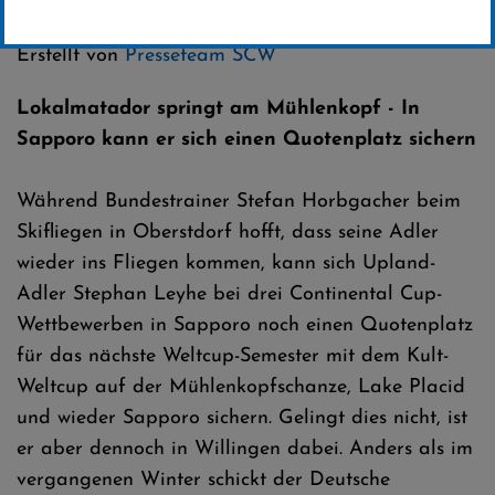
Kategorie:
Club-News
,
Weltcup-News
,
Skispringen
Erstellt von
Presseteam SCW
Lokalmatador springt am Mühlenkopf - In
Sapporo kann er sich einen Quotenplatz sichern
Während Bundestrainer Stefan Horbgacher beim
Skifliegen in Oberstdorf hofft, dass seine Adler
wieder ins Fliegen kommen, kann sich Upland-
Adler Stephan Leyhe bei drei Continental Cup-
Wettbewerben in Sapporo noch einen Quotenplatz
für das nächste Weltcup-Semester mit dem Kult-
Weltcup auf der Mühlenkopfschanze, Lake Placid
und wieder Sapporo sichern. Gelingt dies nicht, ist
er aber dennoch in Willingen dabei. Anders als im
vergangenen Winter schickt der Deutsche