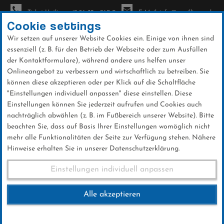
Ticket-Hotline: +49 56 32 - 960-0
E-Mail: info@sc-willingen.de
Cookie settings
Wir setzen auf unserer Website Cookies ein. Einige von ihnen sind
To
essenziell (z. B. für den Betrieb der Webseite oder zum Ausfüllen
na
der Kontaktformulare), während andere uns helfen unser
Direkt
Onlineangebot zu verbessern und wirtschaftlich zu betreiben. Sie
zum
können diese akzeptieren oder per Klick auf die Schaltfläche
Inhalt
"Einstellungen individuell anpassen" diese einstellen. Diese
Einstellungen können Sie jederzeit aufrufen und Cookies auch
News
nachträglich abwählen (z. B. im Fußbereich unserer Website). Bitte
beachten Sie, dass auf Basis Ihrer Einstellungen womöglich nicht
mehr alle Funktionalitäten der Seite zur Verfügung stehen. Nähere
Hinweise erhalten Sie in unserer Datenschutzerklärung.
Stephan Leyhe ist in Willingen
Einstellungen individuell anpassen
dabei
Alle akzeptieren
23 .Januar 2025