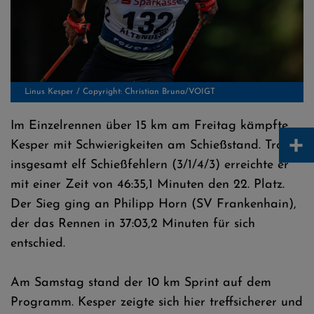
Im Einzelrennen über 15 km am Freitag kämpfte
+
Kesper mit Schwierigkeiten am Schießstand. Trotz
Linus Kesper / Copyright: Christian Bruna/VOIGT
insgesamt elf Schießfehlern (3/1/4/3) erreichte er
mit einer Zeit von 46:35,1 Minuten den 22. Platz.
Der Sieg ging an Philipp Horn (SV Frankenhain),
der das Rennen in 37:03,2 Minuten für sich
entschied.
Am Samstag stand der 10 km Sprint auf dem
Programm. Kesper zeigte sich hier treffsicherer und