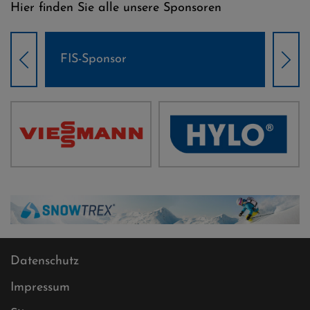
Hier finden Sie alle unsere Sponsoren
Weltcup-Sponsoren Damen
Wel