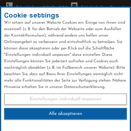
Ticket-Hotline: +49 56 32 - 960-0
E-Mail: info@sc-willingen.de
Cookie settings
Wir setzen auf unserer Website Cookies ein. Einige von ihnen sind
To
essenziell (z. B. für den Betrieb der Webseite oder zum Ausfüllen
na
der Kontaktformulare), während andere uns helfen unser
Direkt
Onlineangebot zu verbessern und wirtschaftlich zu betreiben. Sie
zum
können diese akzeptieren oder per Klick auf die Schaltfläche
Inhalt
"Einstellungen individuell anpassen" diese einstellen. Diese
Einstellungen können Sie jederzeit aufrufen und Cookies auch
News
nachträglich abwählen (z. B. im Fußbereich unserer Website). Bitte
beachten Sie, dass auf Basis Ihrer Einstellungen womöglich nicht
mehr alle Funktionalitäten der Seite zur Verfügung stehen. Nähere
Hinweise erhalten Sie in unserer Datenschutzerklärung.
Kesper auf Platz 9 bei den
Einstellungen individuell anpassen
Deutschen Meisterschaften
Alle akzeptieren
02 .September 2024