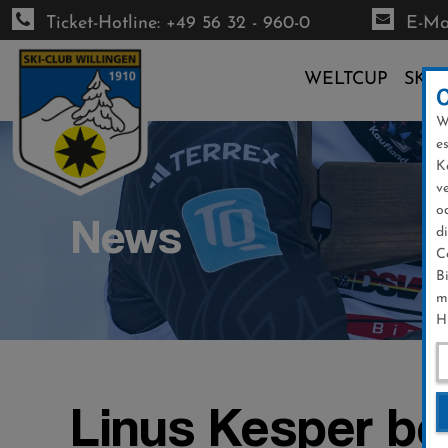
Ticket-Hotline: +49 56 32 - 960-0
E-Mai
WELTCUP
SKI-
W
Direkt
e
zum
K
Inhalt
v
o
News
d
C
B
m
H
Linus Kesper be