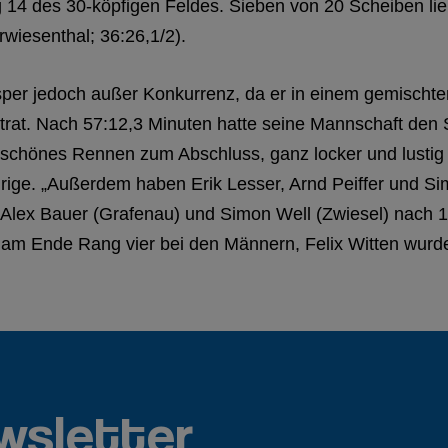
g 14 des 30-köpfigen Feldes. Sieben von 20 Scheiben l
rwiesenthal; 36:26,1/2).
Kesper jedoch außer Konkurrenz, da er in einem gemisc
at. Nach 57:12,3 Minuten hatte seine Mannschaft den Si
in schönes Rennen zum Abschluss, ganz locker und lust
ährige. „Außerdem haben Erik Lesser, Arnd Peiffer und
lex Bauer (Grafenau) und Simon Well (Zwiesel) nach 1:
m Ende Rang vier bei den Männern, Felix Witten wurde b
wsletter