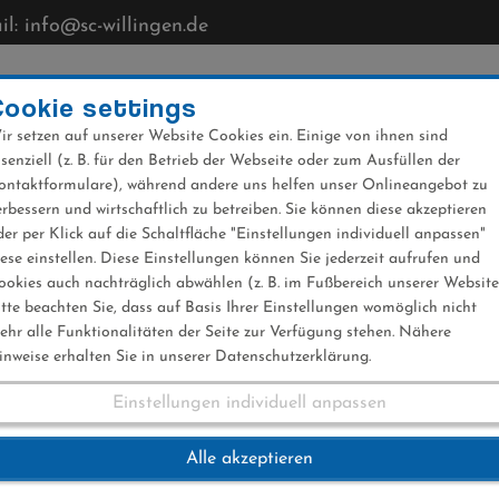
l: info@sc-willingen.de
CLUB
MÜHLENKOPFSCHANZE
NEWS
VERANST
Cookie settings
ir setzen auf unserer Website Cookies ein. Einige von ihnen sind
ssenziell (z. B. für den Betrieb der Webseite oder zum Ausfüllen der
ontaktformulare), während andere uns helfen unser Onlineangebot zu
erbessern und wirtschaftlich zu betreiben. Sie können diese akzeptieren
der per Klick auf die Schaltfläche "Einstellungen individuell anpassen"
iese einstellen. Diese Einstellungen können Sie jederzeit aufrufen und
ookies auch nachträglich abwählen (z. B. im Fußbereich unserer Website
itte beachten Sie, dass auf Basis Ihrer Einstellungen womöglich nicht
ehr alle Funktionalitäten der Seite zur Verfügung stehen. Nähere
inweise erhalten Sie in unserer Datenschutzerklärung.
Einstellungen individuell anpassen
im Saisonabschluss
Alle akzeptieren